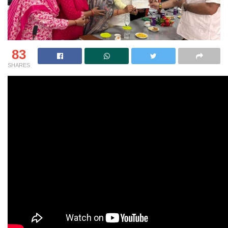
83
SHARES