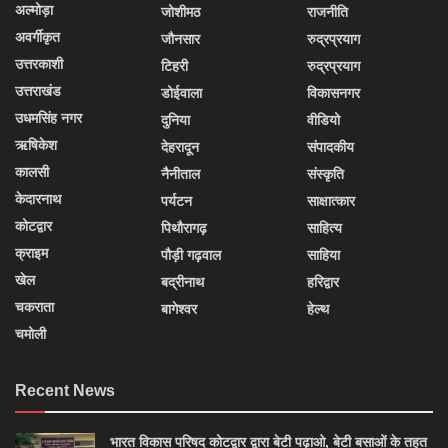
अल्मोड़ा
जोशीमठ
राजनीति
अवर्गीकृत
जौनसार
रुद्रप्रयाग
उत्तरकाशी
टिहरी
रुद्रप्रयाग
उत्तराखंड
डोईवाला
विकासनगर
उधमसिंह नगर
दुनिया
वीडियो
ऋषिकेश
देहरादून
संपादकीय
कालसी
नैनीताल
संस्कृति
केदारनाथ
पर्यटन
साक्षात्कार
कोटद्वार
पिथौरागढ़
साहित्य
क्राइम
पौड़ी गढ़वाल
साहिया
खेल
बद्रीनाथ
हरिद्वार
चकराता
बागेश्वर
हेल्थ
चमोली
Recent News
भारत विकास परिषद कोटद्वार द्वारा बेटी पढ़ाओ, बेटी बसाओं के तहत