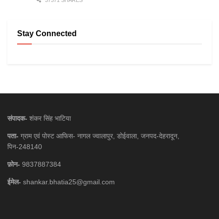
37371 SHARES
Stay Connected
संपादक-
शंकर सिंह भाटिया
पता-
ग्राम एवं पोस्ट आफिस- नागल ज्वालापुर, डोईवाला, जनपद-देहरादून,
पिन-248140
फ़ोन-
9837887384
ईमेल-
shankar.bhatia25@gmail.com