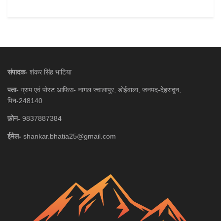
संपादक-
शंकर सिंह भाटिया
पता-
ग्राम एवं पोस्ट आफिस- नागल ज्वालापुर, डोईवाला, जनपद-देहरादून,
पिन-248140
फ़ोन-
9837887384
ईमेल-
shankar.bhatia25@gmail.com