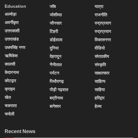
Education
जॉब
यात्रा
अल्मोड़ा
जोशीमठ
राजनीति
अवर्गीकृत
जौनसार
रुद्रप्रयाग
उत्तरकाशी
टिहरी
रुद्रप्रयाग
उत्तराखंड
डोईवाला
विकासनगर
उधमसिंह नगर
दुनिया
वीडियो
ऋषिकेश
देहरादून
संपादकीय
कालसी
नैनीताल
संस्कृति
केदारनाथ
पर्यटन
साक्षात्कार
कोटद्वार
पिथौरागढ़
साहित्य
क्राइम
पौड़ी गढ़वाल
साहिया
खेल
बद्रीनाथ
हरिद्वार
चकराता
बागेश्वर
हेल्थ
चमोली
Recent News