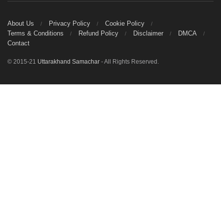
About Us
Privacy Policy
Cookie Policy
Terms & Conditions
Refund Policy
Disclaimer
DMCA
Contact
© 2015-21
Uttarakhand Samachar
- All Rights Reserved.