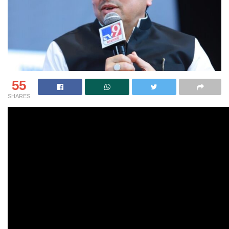
55
SHARES