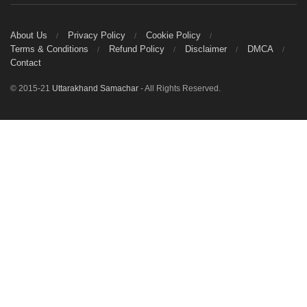
About Us
Privacy Policy
Cookie Policy
Terms & Conditions
Refund Policy
Disclaimer
DMCA
Contact
© 2015-21
Uttarakhand Samachar
- All Rights Reserved.