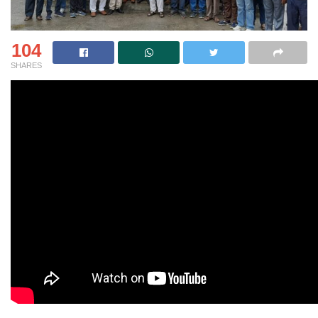
104
SHARES