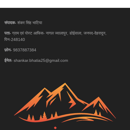
संपादक-
शंकर सिंह भाटिया
पता-
ग्राम एवं पोस्ट आफिस- नागल ज्वालापुर, डोईवाला, जनपद-देहरादून,
पिन-248140
फ़ोन-
9837887384
ईमेल-
shankar.bhatia25@gmail.com