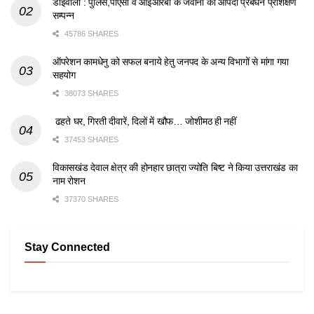
डोईवाला : पुलिस,पीएसी व आईआरबी के जवानों का आपदा प्रबंधन प्रशिक्षण
सम्पन्न
45786 SHARES
ऑपरेशन कामधेनु को सफल बनाये हेतु जनपद के अन्य विभागों से मांगा गया
सहयोग
38073 SHARES
ढहते घर, गिरती दीवारें, दिलों में खौफ… जोशीमठ ही नहीं
37453 SHARES
विकासखंड देवाल क्षेत्र की होनहार छात्रा ज्योति बिष्ट ने किया उत्तराखंड का
नाम रोशन
37370 SHARES
Stay Connected