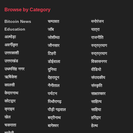
Browse by Category
Bitcoin News
चम्पावत
मनोरंजन
Education
जॉब
यात्रा
अल्मोड़ा
जोशीमठ
राजनीति
अवर्गीकृत
जौनसार
रुद्रप्रयाग
उत्तरकाशी
टिहरी
रुद्रप्रयाग
उत्तराखंड
डोईवाला
विकासनगर
उधमसिंह नगर
दुनिया
वीडियो
ऋषिकेश
देहरादून
संपादकीय
कालसी
नैनीताल
संस्कृति
केदारनाथ
पर्यटन
साक्षात्कार
कोटद्वार
पिथौरागढ़
साहित्य
क्राइम
पौड़ी गढ़वाल
साहिया
खेल
बद्रीनाथ
हरिद्वार
चकराता
बागेश्वर
हेल्थ