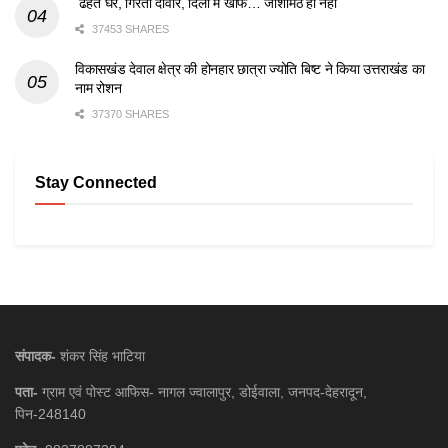
ढहते घर, गिरती दीवारें, दिलों में खौफ… जोशीमठ ही नहीं
37453 SHARES
विकासखंड देवाल क्षेत्र की होनहार छात्रा ज्योति बिष्ट ने किया उत्तराखंड का
नाम रोशन
37370 SHARES
Stay Connected
संपादक-
शंकर सिंह भाटिया
पता-
ग्राम एवं पोस्ट आफिस- नागल ज्वालापुर, डोईवाला, जनपद-देहरादून,
पिन-248140