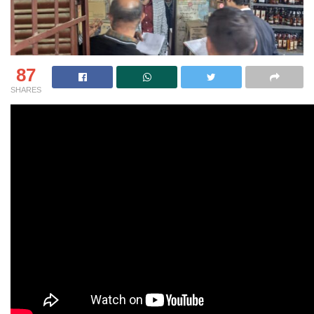
87
SHARES