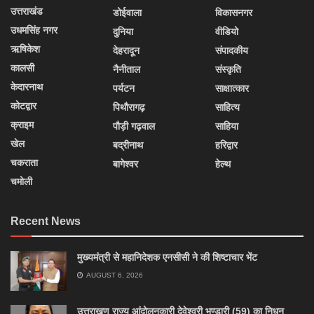
उत्तराखंड
डोईवाला
विकासनगर
उधमसिंह नगर
दुनिया
वीडियो
ऋषिकेश
देहरादून
संपादकीय
कालसी
नैनीताल
संस्कृति
केदारनाथ
पर्यटन
साक्षात्कार
कोटद्वार
पिथौरागढ़
साहित्य
क्राइम
पौड़ी गढ़वाल
साहिया
खेल
बद्रीनाथ
हरिद्वार
चकराता
बागेश्वर
हेल्थ
चमोली
Recent News
मुख्यमंत्री से महानिदेशक एनसीसी ने की शिष्टाचार भेंट
AUGUST 6, 2026
उत्तराखण राज्य आंदोलनकारी देवेश्वरी भण्डारी (59) का निधन