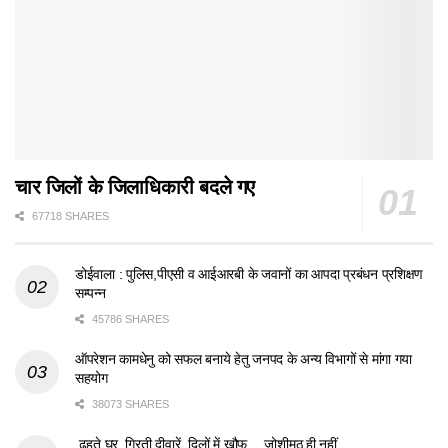
चार जिलों के जिलाधिकारी बदले गए
67718 SHARES
डोईवाला : पुलिस,पीएसी व आईआरबी के जवानों का आपदा प्रबंधन प्रशिक्षण
सम्पन्न
45786 SHARES
ऑपरेशन कामधेनु को सफल बनाये हेतु जनपद के अन्य विभागों से मांगा गया
सहयोग
38073 SHARES
ढहते घर, गिरती दीवारें, दिलों में खौफ… जोशीमठ ही नहीं