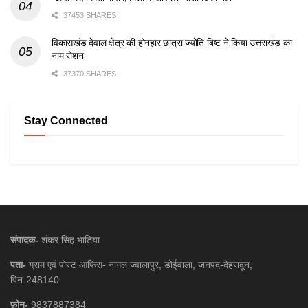
37453 SHARES
विकासखंड देवाल क्षेत्र की होनहार छात्रा ज्योति बिष्ट ने किया उत्तराखंड का
नाम रोशन
37370 SHARES
Stay Connected
संपादक-
शंकर सिंह भाटिया
पता-
ग्राम एवं पोस्ट आफिस- नागल ज्वालापुर, डोईवाला, जनपद-देहरादून,
पिन-248140
फ़ोन-
9837887384