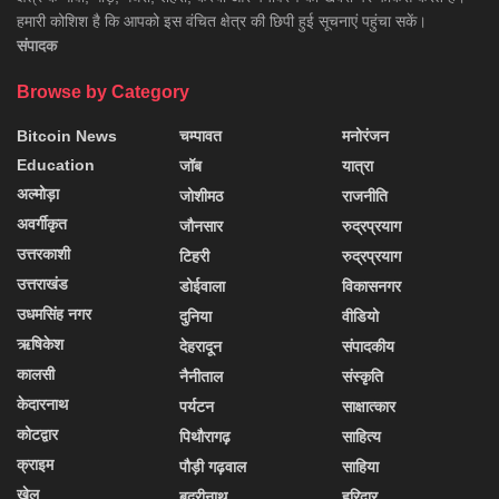
हमारी कोशिश है कि आपको इस वंचित क्षेत्र की छिपी हुई सूचनाएं पहुंचा सकें।
संपादक
Browse by Category
Bitcoin News
चम्पावत
मनोरंजन
Education
जॉब
यात्रा
अल्मोड़ा
जोशीमठ
राजनीति
अवर्गीकृत
जौनसार
रुद्रप्रयाग
उत्तरकाशी
टिहरी
रुद्रप्रयाग
उत्तराखंड
डोईवाला
विकासनगर
उधमसिंह नगर
दुनिया
वीडियो
ऋषिकेश
देहरादून
संपादकीय
कालसी
नैनीताल
संस्कृति
केदारनाथ
पर्यटन
साक्षात्कार
कोटद्वार
पिथौरागढ़
साहित्य
क्राइम
पौड़ी गढ़वाल
साहिया
खेल
बद्रीनाथ
हरिद्वार