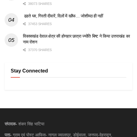
38073 SHARES
ढहते घर, गिरती दीवारें, दिलों में खौफ… जोशीमठ ही नहीं
37453 SHARES
विकासखंड देवाल क्षेत्र की होनहार छात्रा ज्योति बिष्ट ने किया उत्तराखंड का
नाम रोशन
37370 SHARES
Stay Connected
संपादक-
शंकर सिंह भाटिया
पता-
ग्राम एवं पोस्ट आफिस- नागल ज्वालापुर, डोईवाला, जनपद-देहरादून,