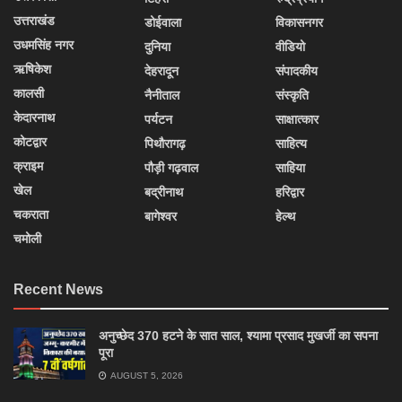
उत्तराखंड
डोईवाला
विकासनगर
उधमसिंह नगर
दुनिया
वीडियो
ऋषिकेश
देहरादून
संपादकीय
कालसी
नैनीताल
संस्कृति
केदारनाथ
पर्यटन
साक्षात्कार
कोटद्वार
पिथौरागढ़
साहित्य
क्राइम
पौड़ी गढ़वाल
साहिया
खेल
बद्रीनाथ
हरिद्वार
चकराता
बागेश्वर
हेल्थ
चमोली
Recent News
अनुच्छेद 370 हटने के सात साल, श्यामा प्रसाद मुखर्जी का सपना
पूरा
AUGUST 5, 2026