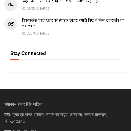
ढहते घर, गिरती दीवारें, दिलों में खौफ… जोशीमठ ही नहीं
37453 SHARES
विकासखंड देवाल क्षेत्र की होनहार छात्रा ज्योति बिष्ट ने किया उत्तराखंड का
नाम रोशन
37370 SHARES
Stay Connected
संपादक-
शंकर सिंह भाटिया
पता-
ग्राम एवं पोस्ट आफिस- नागल ज्वालापुर, डोईवाला, जनपद-देहरादून,
पिन-248140