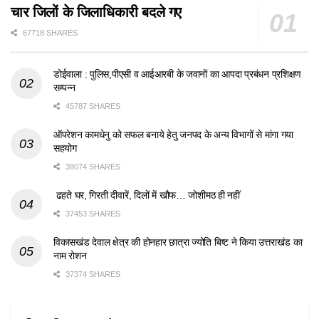
चार जिलों के जिलाधिकारी बदले गए
67718 SHARES
डोईवाला : पुलिस,पीएसी व आईआरबी के जवानों का आपदा प्रबंधन प्रशिक्षण
सम्पन्न
45787 SHARES
ऑपरेशन कामधेनु को सफल बनाये हेतु जनपद के अन्य विभागों से मांगा गया
सहयोग
38074 SHARES
ढहते घर, गिरती दीवारें, दिलों में खौफ… जोशीमठ ही नहीं
37453 SHARES
विकासखंड देवाल क्षेत्र की होनहार छात्रा ज्योति बिष्ट ने किया उत्तराखंड का
नाम रोशन
37374 SHARES