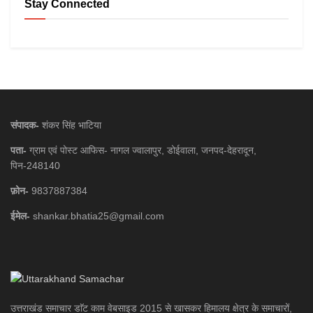
Stay Connected
संपादक-
शंकर सिंह भाटिया
पता-
ग्राम एवं पोस्ट आफिस- नागल ज्वालापुर, डोईवाला, जनपद-देहरादून,
पिन-248140
फ़ोन-
9837887384
ईमेल-
shankar.bhatia25@gmail.com
उत्तराखंड समाचार डाॅट काम वेबसाइड 2015 से खासकर हिमालय क्षेत्र के समाचारों,