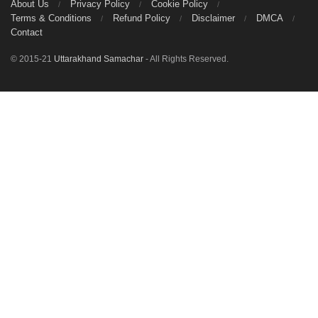
About Us
Privacy Policy
Cookie Policy
Terms & Conditions
Refund Policy
Disclaimer
DMCA
Contact
© 2015-21
Uttarakhand Samachar
- All Rights Reserved.