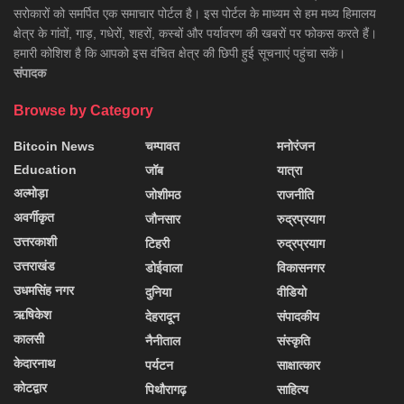
सरोकारों को समर्पित एक समाचार पोर्टल है। इस पोर्टल के माध्यम से हम मध्य हिमालय
क्षेत्र के गांवों, गाड़, गधेरों, शहरों, कस्बों और पर्यावरण की खबरों पर फोकस करते हैं।
हमारी कोशिश है कि आपको इस वंचित क्षेत्र की छिपी हुई सूचनाएं पहुंचा सकें।
संपादक
Browse by Category
Bitcoin News
चम्पावत
मनोरंजन
Education
जॉब
यात्रा
अल्मोड़ा
जोशीमठ
राजनीति
अवर्गीकृत
जौनसार
रुद्रप्रयाग
उत्तरकाशी
टिहरी
रुद्रप्रयाग
उत्तराखंड
डोईवाला
विकासनगर
उधमसिंह नगर
दुनिया
वीडियो
ऋषिकेश
देहरादून
संपादकीय
कालसी
नैनीताल
संस्कृति
केदारनाथ
पर्यटन
साक्षात्कार
कोटद्वार
पिथौरागढ़
साहित्य