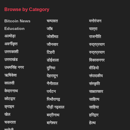
Browse by Category
Bitcoin News
चम्पावत
मनोरंजन
Education
जॉब
यात्रा
अल्मोड़ा
जोशीमठ
राजनीति
अवर्गीकृत
जौनसार
रुद्रप्रयाग
उत्तरकाशी
टिहरी
रुद्रप्रयाग
उत्तराखंड
डोईवाला
विकासनगर
उधमसिंह नगर
दुनिया
वीडियो
ऋषिकेश
देहरादून
संपादकीय
कालसी
नैनीताल
संस्कृति
केदारनाथ
पर्यटन
साक्षात्कार
कोटद्वार
पिथौरागढ़
साहित्य
क्राइम
पौड़ी गढ़वाल
साहिया
खेल
बद्रीनाथ
हरिद्वार
चकराता
बागेश्वर
हेल्थ