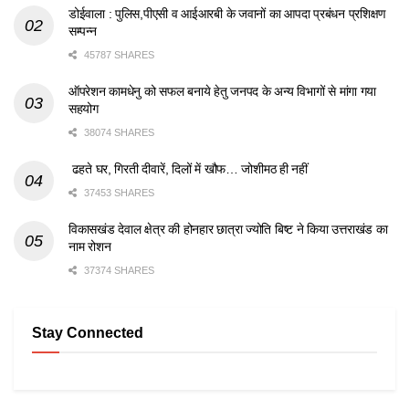
डोईवाला : पुलिस,पीएसी व आईआरबी के जवानों का आपदा प्रबंधन प्रशिक्षण
सम्पन्न
45787 SHARES
ऑपरेशन कामधेनु को सफल बनाये हेतु जनपद के अन्य विभागों से मांगा गया
सहयोग
38074 SHARES
ढहते घर, गिरती दीवारें, दिलों में खौफ… जोशीमठ ही नहीं
37453 SHARES
विकासखंड देवाल क्षेत्र की होनहार छात्रा ज्योति बिष्ट ने किया उत्तराखंड का
नाम रोशन
37374 SHARES
Stay Connected