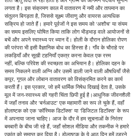
शीत ऋतु विदा ले रही होती है और ग्रीष्म का आगमन पदचाप सुनाने
लगता है। इस संक्रमण काल में वातावरण में नमी और तापमान का
संतुलन बिगड़ता है, जिससे सूक्ष्म जीवाणु और वायरस अत्यधिक
सक्रिय हो जाते हैं। हमारे पूर्वजों ने इस समय को ‘अशौच’ या संयम
का समय इसलिए घोषित किया ताकि लोग भीड़भाड़ वाले आयोजनों से
बचें और अपने स्वास्थ्य पर ध्यान दें। होली के दौरान होलिका रोपण
की परंपरा भी इसी वैज्ञानिक बोध का हिस्सा है। गाँव के चौराहे पर
लकड़ियाँ और सूखी टहनियाँ एकत्र करना केवल एक रस्म
नहीं, बल्कि परिवेश की स्वच्छता का अभियान है। होलिका दहन के
समय निकलने वाली अग्नि और उसमें डाली जाने वाली औषधियाँ जैसे
कपूर, गूगल और लोबान वातावरण को विसंक्रमित करने का कार्य
करती हैं। इस प्रकार, जो हमें धार्मिक निषेध दिखाई देता है, उसके
मूल में जन-स्वास्थ्य की गहरी चिंता छिपी हुई है।आधुनिक जीवनशैली
में जहाँ तनाव और ‘बर्नआउट’ एक महामारी का रूप ले चुके हैं, वहाँ
होलाष्टक को एक ‘कॉस्मिक डिटॉक्स’ या ‘डिजिटल डिटॉक्स’ के रूप
में अपनाया जाना चाहिए। आज के दौर में हम सूचनाओं के निरंतर
बमबारी के बीच जी रहे हैं, जहाँ सोशल मीडिया और तकनीक ने हमारे
एकांत को समाप्त कर दिया है। होलाष्टक के ये आठ दिन हमें ठहरने