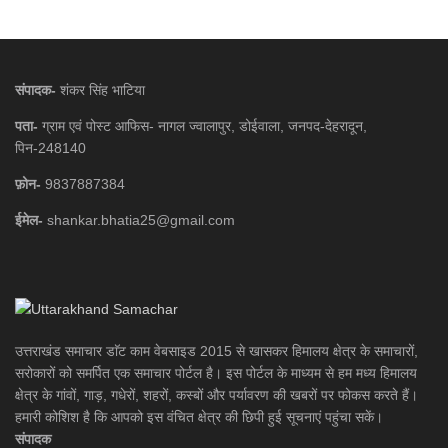
संपादक-
शंकर सिंह भाटिया
पता-
ग्राम एवं पोस्ट आफिस- नागल ज्वालापुर, डोईवाला, जनपद-देहरादून,
पिन-248140
फ़ोन-
9837887384
ईमेल-
shankar.bhatia25@gmail.com
उत्तराखंड समाचार डाॅट काम वेबसाइड 2015 से खासकर हिमालय क्षेत्र के समाचारों,
सरोकारों को समर्पित एक समाचार पोर्टल है। इस पोर्टल के माध्यम से हम मध्य हिमालय
क्षेत्र के गांवों, गाड़, गधेरों, शहरों, कस्बों और पर्यावरण की खबरों पर फोकस करते हैं।
हमारी कोशिश है कि आपको इस वंचित क्षेत्र की छिपी हुई सूचनाएं पहुंचा सकें।
संपादक