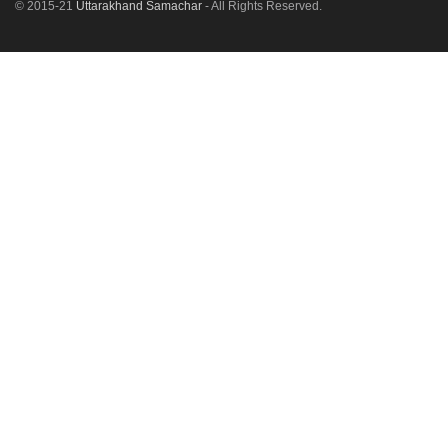
© 2015-21
Uttarakhand Samachar
- All Rights Reserved.