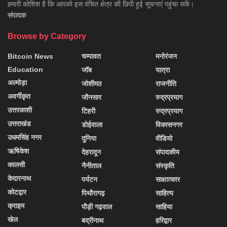
हमारी कोशिश है कि आपको इस वंचित क्षेत्र की छिपी हुई सूचनाएं पहुंचा सकें।
संपादक
Browse by Category
Bitcoin News
चम्पावत
मनोरंजन
Education
जॉब
यात्रा
अल्मोड़ा
जोशीमठ
राजनीति
अवर्गीकृत
जौनसार
रुद्रप्रयाग
उत्तरकाशी
टिहरी
रुद्रप्रयाग
उत्तराखंड
डोईवाला
विकासनगर
उधमसिंह नगर
दुनिया
वीडियो
ऋषिकेश
देहरादून
संपादकीय
कालसी
नैनीताल
संस्कृति
केदारनाथ
पर्यटन
साक्षात्कार
कोटद्वार
पिथौरागढ़
साहित्य
क्राइम
पौड़ी गढ़वाल
साहिया
खेल
बद्रीनाथ
हरिद्वार