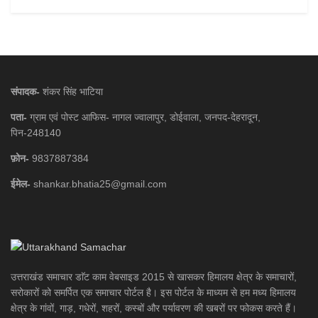
संपादक-
शंकर सिंह भाटिया
पता-
ग्राम एवं पोस्ट आफिस- नागल ज्वालापुर, डोईवाला, जनपद-देहरादून,
पिन-248140
फ़ोन-
9837887384
ईमेल-
shankar.bhatia25@gmail.com
उत्तराखंड समाचार डाॅट काम वेबसाइड 2015 से खासकर हिमालय क्षेत्र के समाचारों,
सरोकारों को समर्पित एक समाचार पोर्टल है। इस पोर्टल के माध्यम से हम मध्य हिमालय
क्षेत्र के गांवों, गाड़, गधेरों, शहरों, कस्बों और पर्यावरण की खबरों पर फोकस करते हैं।