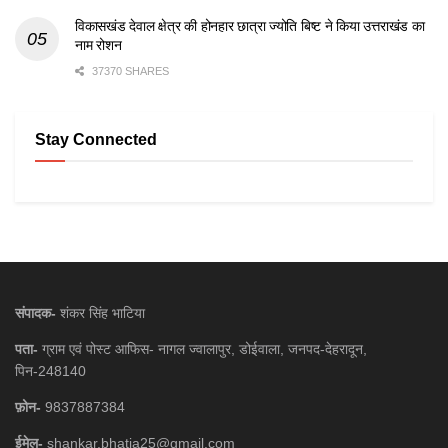
विकासखंड देवाल क्षेत्र की होनहार छात्रा ज्योति बिष्ट ने किया उत्तराखंड का
नाम रोशन
37370 SHARES
Stay Connected
संपादक-
शंकर सिंह भाटिया
पता-
ग्राम एवं पोस्ट आफिस- नागल ज्वालापुर, डोईवाला, जनपद-देहरादून,
पिन-248140
फ़ोन-
9837887384
ईमेल-
shankar.bhatia25@gmail.com