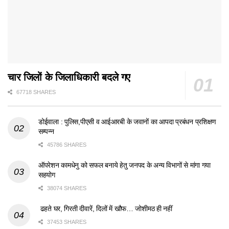
चार जिलों के जिलाधिकारी बदले गए
67718 SHARES
डोईवाला : पुलिस,पीएसी व आईआरबी के जवानों का आपदा प्रबंधन प्रशिक्षण
सम्पन्न
45786 SHARES
ऑपरेशन कामधेनु को सफल बनाये हेतु जनपद के अन्य विभागों से मांगा गया
सहयोग
38074 SHARES
ढहते घर, गिरती दीवारें, दिलों में खौफ… जोशीमठ ही नहीं
37453 SHARES