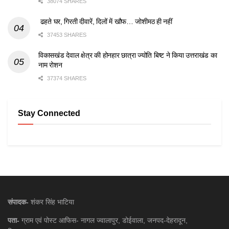
38074 SHARES
ढहते घर, गिरती दीवारें, दिलों में खौफ… जोशीमठ ही नहीं
37453 SHARES
विकासखंड देवाल क्षेत्र की होनहार छात्रा ज्योति बिष्ट ने किया उत्तराखंड का
नाम रोशन
37374 SHARES
Stay Connected
संपादक-
शंकर सिंह भाटिया
पता-
ग्राम एवं पोस्ट आफिस- नागल ज्वालापुर, डोईवाला, जनपद-देहरादून,