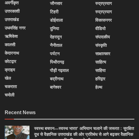
अवर्गीकृत
जौनसार
रुद्रप्रयाग
उत्तरकाशी
टिहरी
रुद्रप्रयाग
उत्तराखंड
डोईवाला
विकासनगर
उधमसिंह नगर
दुनिया
वीडियो
ऋषिकेश
देहरादून
संपादकीय
कालसी
नैनीताल
संस्कृति
केदारनाथ
पर्यटन
साक्षात्कार
कोटद्वार
पिथौरागढ़
साहित्य
क्राइम
पौड़ी गढ़वाल
साहिया
खेल
बद्रीनाथ
हरिद्वार
चकराता
बागेश्वर
हेल्थ
चमोली
Recent News
स्वस्थ बचपन—स्वस्थ भारत’ अभियान चलाने की जरूरत : सुरक्षित
दूध से वैज्ञानिक उत्तराखंड की ओर प्रतिबंध से आगे बढ़कर वैज्ञानिक