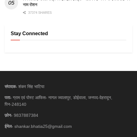
नाम रोशन
37374 SHARES
Stay Connected
संपादक-
शंकर सिंह भाटिया
पता-
ग्राम एवं पोस्ट आफिस- नागल ज्वालापुर, डोईवाला, जनपद-देहरादून,
पिन-248140
फ़ोन-
9837887384
ईमेल-
shankar.bhatia25@gmail.com