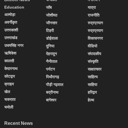
Education
जॉब
यात्रा
अल्मोड़ा
जोशीमठ
राजनीति
अवर्गीकृत
जौनसार
रुद्रप्रयाग
उत्तरकाशी
टिहरी
रुद्रप्रयाग
उत्तराखंड
डोईवाला
विकासनगर
उधमसिंह नगर
दुनिया
वीडियो
ऋषिकेश
देहरादून
संपादकीय
कालसी
नैनीताल
संस्कृति
केदारनाथ
पर्यटन
साक्षात्कार
कोटद्वार
पिथौरागढ़
साहित्य
क्राइम
पौड़ी गढ़वाल
साहिया
खेल
बद्रीनाथ
हरिद्वार
चकराता
बागेश्वर
हेल्थ
चमोली
Recent News