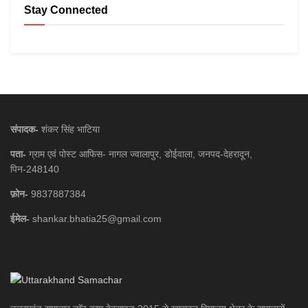
Stay Connected
संपादक-
शंकर सिंह भाटिया
पता-
ग्राम एवं पोस्ट आफिस- नागल ज्वालापुर, डोईवाला, जनपद-देहरादून,
पिन-248140
फ़ोन-
9837887384
ईमेल-
shankar.bhatia25@gmail.com