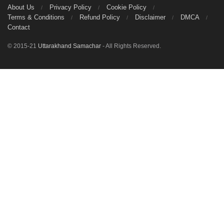
About Us
Privacy Policy
Cookie Policy
Terms & Conditions
Refund Policy
Disclaimer
DMCA
Contact
© 2015-21
Uttarakhand Samachar
- All Rights Reserved.