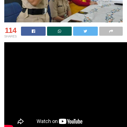
114
SHARES