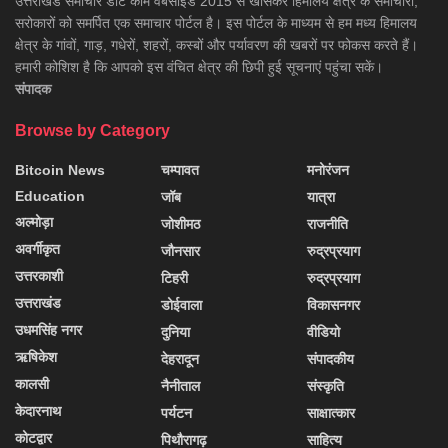
उत्तराखंड समाचार डाॅट काम वेबसाइड 2015 से खासकर हिमालय क्षेत्र के समाचारों,
सरोकारों को समर्पित एक समाचार पोर्टल है। इस पोर्टल के माध्यम से हम मध्य हिमालय
क्षेत्र के गांवों, गाड़, गधेरों, शहरों, कस्बों और पर्यावरण की खबरों पर फोकस करते हैं।
हमारी कोशिश है कि आपको इस वंचित क्षेत्र की छिपी हुई सूचनाएं पहुंचा सकें।
संपादक
Browse by Category
Bitcoin News
चम्पावत
मनोरंजन
Education
जॉब
यात्रा
अल्मोड़ा
जोशीमठ
राजनीति
अवर्गीकृत
जौनसार
रुद्रप्रयाग
उत्तरकाशी
टिहरी
रुद्रप्रयाग
उत्तराखंड
डोईवाला
विकासनगर
उधमसिंह नगर
दुनिया
वीडियो
ऋषिकेश
देहरादून
संपादकीय
कालसी
नैनीताल
संस्कृति
केदारनाथ
पर्यटन
साक्षात्कार
कोटद्वार
पिथौरागढ़
साहित्य