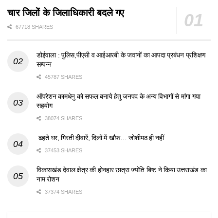
चार जिलों के जिलाधिकारी बदले गए
67718 SHARES
डोईवाला : पुलिस,पीएसी व आईआरबी के जवानों का आपदा प्रबंधन प्रशिक्षण
सम्पन्न
45787 SHARES
ऑपरेशन कामधेनु को सफल बनाये हेतु जनपद के अन्य विभागों से मांगा गया
सहयोग
38074 SHARES
ढहते घर, गिरती दीवारें, दिलों में खौफ… जोशीमठ ही नहीं
37453 SHARES
विकासखंड देवाल क्षेत्र की होनहार छात्रा ज्योति बिष्ट ने किया उत्तराखंड का
नाम रोशन
37374 SHARES