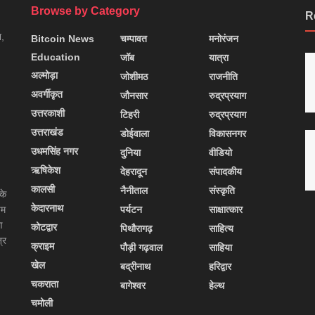
Browse by Category
R
न,
Bitcoin News
चम्पावत
मनोरंजन
Education
जॉब
यात्रा
अल्मोड़ा
जोशीमठ
राजनीति
अवर्गीकृत
जौनसार
रुद्रप्रयाग
उत्तरकाशी
टिहरी
रुद्रप्रयाग
उत्तराखंड
डोईवाला
विकासनगर
उधमसिंह नगर
दुनिया
वीडियो
ऋषिकेश
देहरादून
संपादकीय
कालसी
नैनीताल
संस्कृति
के
केदारनाथ
यम
पर्यटन
साक्षात्कार
ण
कोटद्वार
पिथौरागढ़
साहित्य
्र
क्राइम
पौड़ी गढ़वाल
साहिया
खेल
बद्रीनाथ
हरिद्वार
चकराता
बागेश्वर
हेल्थ
चमोली