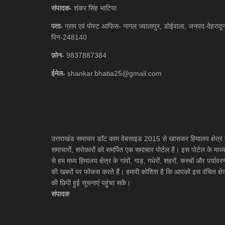
संपादक-
शंकर सिंह भाटिया
पता-
ग्राम एवं पोस्ट आफिस- नागल ज्वालापुर, डोईवाला, जनपद-देहरादू
पिन-248140
फ़ोन-
9837887384
ईमेल-
shankar.bhatia25@gmail.com
उत्तराखंड समाचार डाॅट काम वेबसाइड 2015 से खासकर हिमालय क्षेत्र 
समाचारों, सरोकारों को समर्पित एक समाचार पोर्टल है। इस पोर्टल के माध्
से हम मध्य हिमालय क्षेत्र के गांवों, गाड़, गधेरों, शहरों, कस्बों और पर्यावर
की खबरों पर फोकस करते हैं। हमारी कोशिश है कि आपको इस वंचित क्षेत
की छिपी हुई सूचनाएं पहुंचा सकें।
संपादक