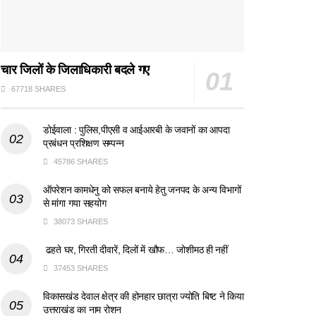
चार जिलों के जिलाधिकारी बदले गए
67718 SHARES
डोईवाला : पुलिस,पीएसी व आईआरबी के जवानों का आपदा
प्रबंधन प्रशिक्षण सम्पन्न
45786 SHARES
ऑपरेशन कामधेनु को सफल बनाये हेतु जनपद के अन्य विभागों
से मांगा गया सहयोग
38073 SHARES
ढहते घर, गिरती दीवारें, दिलों में खौफ… जोशीमठ ही नहीं
37453 SHARES
विकासखंड देवाल क्षेत्र की होनहार छात्रा ज्योति बिष्ट ने किया
उत्तराखंड का नाम रोशन