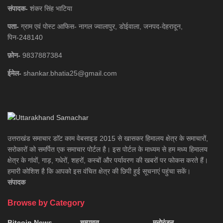
संपादक-
शंकर सिंह भाटिया
पता-
ग्राम एवं पोस्ट आफिस- नागल ज्वालापुर, डोईवाला, जनपद-देहरादून,
पिन-248140
फ़ोन-
9837887384
ईमेल-
shankar.bhatia25@gmail.com
उत्तराखंड समाचार डाॅट काम वेबसाइड 2015 से खासकर हिमालय क्षेत्र के समाचारों,
सरोकारों को समर्पित एक समाचार पोर्टल है। इस पोर्टल के माध्यम से हम मध्य हिमालय
क्षेत्र के गांवों, गाड़, गधेरों, शहरों, कस्बों और पर्यावरण की खबरों पर फोकस करते हैं।
हमारी कोशिश है कि आपको इस वंचित क्षेत्र की छिपी हुई सूचनाएं पहुंचा सकें।
संपादक
Browse by Category
Bitcoin News
चम्पावत
मनोरंजन