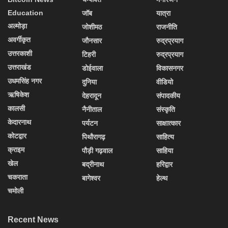
Education
जॉब
यात्रा
अल्मोड़ा
जोशीमठ
राजनीति
अवर्गीकृत
जौनसार
रुद्रप्रयाग
उत्तरकाशी
टिहरी
रुद्रप्रयाग
उत्तराखंड
डोईवाला
विकासनगर
उधमसिंह नगर
दुनिया
वीडियो
ऋषिकेश
देहरादून
संपादकीय
कालसी
नैनीताल
संस्कृति
केदारनाथ
पर्यटन
साक्षात्कार
कोटद्वार
पिथौरागढ़
साहित्य
क्राइम
पौड़ी गढ़वाल
साहिया
खेल
बद्रीनाथ
हरिद्वार
चकराता
बागेश्वर
हेल्थ
चमोली
Recent News