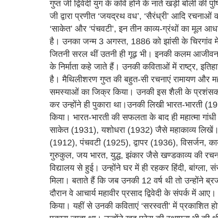
गुप्त जी द्विवेदी युग के कवि होने के नाते खड़ी बोली की प
जी द्वारा प्रणीत ‘जयद्रथ वध’, ‘सैरंध्री’ आदि रचनाओं की 
‘साकेत’ और ‘पंचवटी’, इन तीन काव्य-ग्रंथों का मूल आध
है। उनका जन्म 3 अगस्त, 1886 को झांसी के चिरगांव मे
जितनी सरल थीं उतनी ही गूढ़ भी। इनकी कलम आजीवन भा
के निर्माता कहे जाते हैं। उनकी कविताओं में राष्ट्र, इ
है। मैथिलीशरण गुप्त की बहुत-सी रचनाएं रामायण और महाभ
समस्याओं का जिक्र किया। उनकी इस शैली के प्रशंसक रा
कर उन्होंने ही पुकारा था।उनकी लिखी भारत-भारती (1912
किया। भारत-भारती की सफलता के बाद ही महात्मा गांधी ने 
साकेत (1931), यशोधरा (1932) जैसे महाकाव्य लिखें
(1912), पंचवटी (1925), द्वापर (1936), विसर्जन, का
गुरुकुल, जय भारत, युद्ध, झंकार जैसे खण्डकाव्य की रच
विद्यालय से हुई। उन्होंने घर में ही रहकर हिंदी, बांग्ला, 
मिला। बताते हैं कि जब उनकी 12 वर्ष थी तो उन्होंने 
दौरान वे आचार्य महावीर प्रसाद द्विवेदी के संपर्क में आ
किया। यहीं से उनकी कविताएं ‘सरस्वती’ में प्रकाशित होन