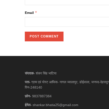
*
Email
संपादक-
शंकर सिंह भाटिया
पता-
ग्राम एवं पोस्ट आफिस- नागल ज्वालापुर, डोईवाला, जनपद-देहरादू
पिन-248140
फ़ोन-
9837887384
ईमेल-
shankar.bhatia25@gmail.com