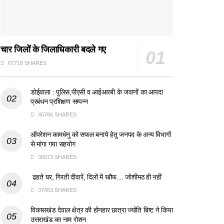
चार जिलों के जिलाधिकारी बदले गए
67718 SHARES
डोईवाला : पुलिस,पीएसी व आईआरबी के जवानों का आपदा
प्रबंधन प्रशिक्षण सम्पन्न
45786 SHARES
ऑपरेशन कामधेनु को सफल बनाये हेतु जनपद के अन्य विभागों
से मांगा गया सहयोग
38073 SHARES
ढहते घर, गिरती दीवारें, दिलों में खौफ… जोशीमठ ही नहीं
37453 SHARES
विकासखंड देवाल क्षेत्र की होनहार छात्रा ज्योति बिष्ट ने किया
उत्तराखंड का नाम रोशन