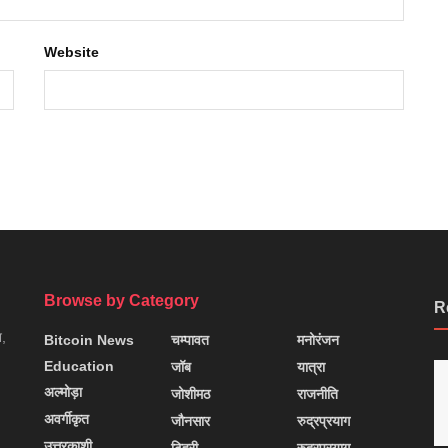
Website
Browse by Category
R
न,
Bitcoin News
चम्पावत
मनोरंजन
Education
जॉब
यात्रा
अल्मोड़ा
जोशीमठ
राजनीति
अवर्गीकृत
जौनसार
रुद्रप्रयाग
उत्तरकाशी