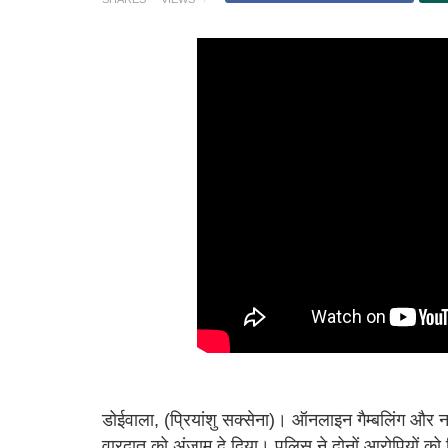
डोईवाला, (प्रियांशु सक्सेना)। ऑनलाइन गैम्बलिंग और न
वारदात को अंजाम दे दिया। पुलिस ने दोनों आरोपियों क