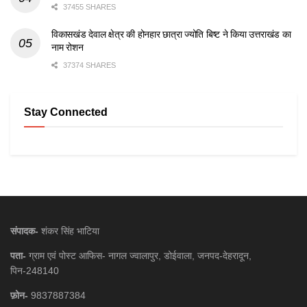
37455 SHARES
विकासखंड देवाल क्षेत्र की होनहार छात्रा ज्योति बिष्ट ने किया उत्तराखंड का
नाम रोशन
37374 SHARES
Stay Connected
संपादक-
शंकर सिंह भाटिया
पता-
ग्राम एवं पोस्ट आफिस- नागल ज्वालापुर, डोईवाला, जनपद-देहरादून,
पिन-248140
फ़ोन-
9837887384