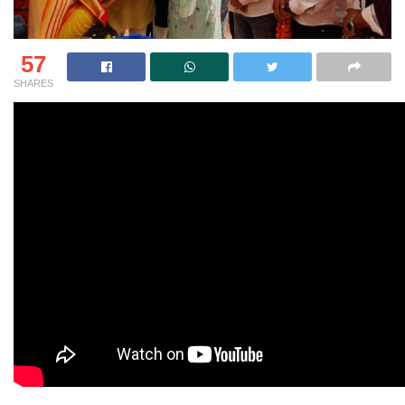
57
SHARES