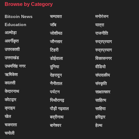
Browse by Category
Bitcoin News
चम्पावत
मनोरंजन
Education
जॉब
यात्रा
अल्मोड़ा
जोशीमठ
राजनीति
अवर्गीकृत
जौनसार
रुद्रप्रयाग
उत्तरकाशी
टिहरी
रुद्रप्रयाग
उत्तराखंड
डोईवाला
विकासनगर
उधमसिंह नगर
दुनिया
वीडियो
ऋषिकेश
देहरादून
संपादकीय
कालसी
नैनीताल
संस्कृति
केदारनाथ
पर्यटन
साक्षात्कार
कोटद्वार
पिथौरागढ़
साहित्य
क्राइम
पौड़ी गढ़वाल
साहिया
खेल
बद्रीनाथ
हरिद्वार
चकराता
बागेश्वर
हेल्थ
चमोली