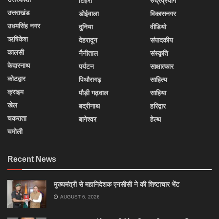
टिहरी
रुद्रप्रयाग
उत्तराखंड
डोईवाला
विकासनगर
उधमसिंह नगर
दुनिया
वीडियो
ऋषिकेश
देहरादून
संपादकीय
कालसी
नैनीताल
संस्कृति
केदारनाथ
पर्यटन
साक्षात्कार
कोटद्वार
पिथौरागढ़
साहित्य
क्राइम
पौड़ी गढ़वाल
साहिया
खेल
बद्रीनाथ
हरिद्वार
चकराता
बागेश्वर
हेल्थ
चमोली
Recent News
मुख्यमंत्री से महानिदेशक एनसीसी ने की शिष्टाचार भेंट
AUGUST 6, 2026