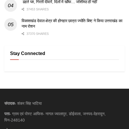
ढहते घर, गिरती दीवारें, दिलों में खौफ… जोशीमठ ही नहीं
37453 SHARES
विकासखंड देवाल क्षेत्र की होनहार छात्रा ज्योति बिष्ट ने किया उत्तराखंड का
नाम रोशन
37370 SHARES
Stay Connected
संपादक-
शंकर सिंह भाटिया
पता-
ग्राम एवं पोस्ट आफिस- नागल ज्वालापुर, डोईवाला, जनपद-देहरादून,
पिन-248140