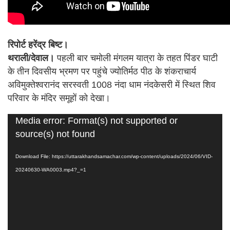
रिपोर्ट हरेंद्र बिष्ट।
थराली/देवाल।
पहली बार चमोली मंगलम यात्रा के तहत पिंडर घाटी
के तीन दिवसीय भ्रमण पर पहुंचे ज्योतिर्मठ पीठ के शंकराचार्य
अविमुक्तेश्वरानंद सरस्वती 1008 नंदा धाम नंदकेसरी में स्थित शिव
परिवार के मंदिर समूहों को देखा।
Video
Media error: Format(s) not supported or
Player
source(s) not found
Download File: https://uttarakhandsamachar.com/wp-content/uploads/2024/06/VID-
20240630-WA0003.mp4?_=1