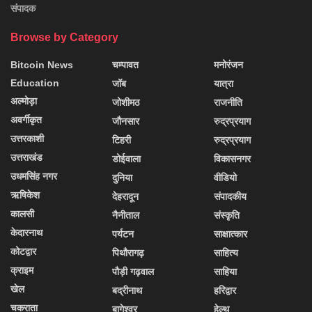
संपादक
Browse by Category
Bitcoin News
चम्पावत
मनोरंजन
Education
जॉब
यात्रा
अल्मोड़ा
जोशीमठ
राजनीति
अवर्गीकृत
जौनसार
रुद्रप्रयाग
उत्तरकाशी
टिहरी
रुद्रप्रयाग
उत्तराखंड
डोईवाला
विकासनगर
उधमसिंह नगर
दुनिया
वीडियो
ऋषिकेश
देहरादून
संपादकीय
कालसी
नैनीताल
संस्कृति
केदारनाथ
पर्यटन
साक्षात्कार
कोटद्वार
पिथौरागढ़
साहित्य
क्राइम
पौड़ी गढ़वाल
साहिया
खेल
बद्रीनाथ
हरिद्वार
चकराता
बागेश्वर
हेल्थ