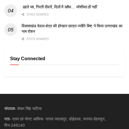
ढहते घर, गिरती दीवारें, दिलों में खौफ… जोशीमठ ही नहीं
37453 SHARES
विकासखंड देवाल क्षेत्र की होनहार छात्रा ज्योति बिष्ट ने किया उत्तराखंड का
नाम रोशन
37374 SHARES
Stay Connected
संपादक-
शंकर सिंह भाटिया
पता-
ग्राम एवं पोस्ट आफिस- नागल ज्वालापुर, डोईवाला, जनपद-देहरादून,
पिन-248140