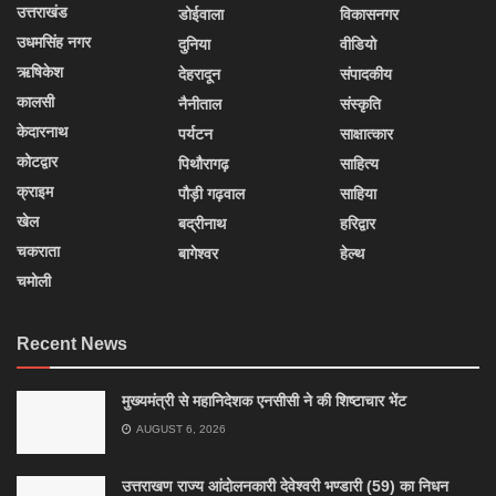
उत्तराखंड
डोईवाला
विकासनगर
उधमसिंह नगर
दुनिया
वीडियो
ऋषिकेश
देहरादून
संपादकीय
कालसी
नैनीताल
संस्कृति
केदारनाथ
पर्यटन
साक्षात्कार
कोटद्वार
पिथौरागढ़
साहित्य
क्राइम
पौड़ी गढ़वाल
साहिया
खेल
बद्रीनाथ
हरिद्वार
चकराता
बागेश्वर
हेल्थ
चमोली
Recent News
मुख्यमंत्री से महानिदेशक एनसीसी ने की शिष्टाचार भेंट
AUGUST 6, 2026
उत्तराखण राज्य आंदोलनकारी देवेश्वरी भण्डारी (59) का निधन