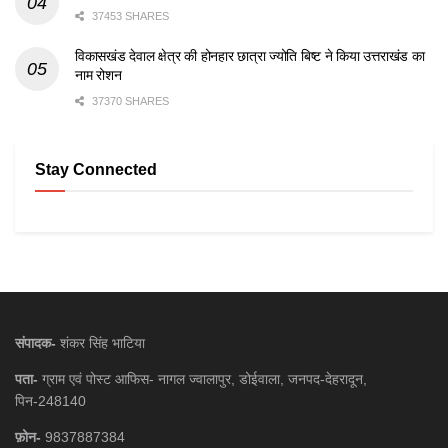
37453 SHARES
विकासखंड देवाल क्षेत्र की होनहार छात्रा ज्योति बिष्ट ने किया उत्तराखंड का
नाम रोशन
37370 SHARES
Stay Connected
संपादक-
शंकर सिंह भाटिया
पता-
ग्राम एवं पोस्ट आफिस- नागल ज्वालापुर, डोईवाला, जनपद-देहरादून,
पिन-248140
फ़ोन-
9837887384