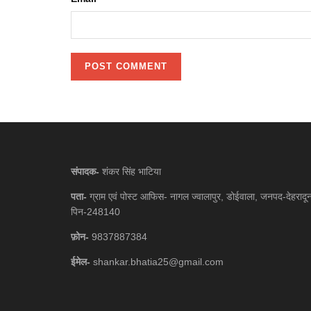
संपादक-
शंकर सिंह भाटिया
पता-
ग्राम एवं पोस्ट आफिस- नागल ज्वालापुर, डोईवाला, जनपद-देहरादू
पिन-248140
फ़ोन-
9837887384
ईमेल-
shankar.bhatia25@gmail.com