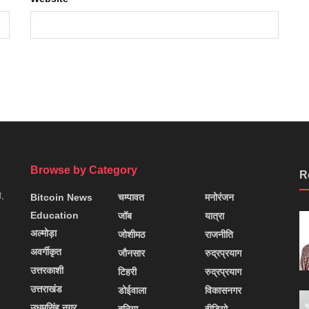
Browse by Category
R
न,
Bitcoin News
चम्पावत
मनोरंजन
Education
जॉब
यात्रा
अल्मोड़ा
जोशीमठ
राजनीति
अवर्गीकृत
जौनसार
रुद्रप्रयाग
उत्तरकाशी
टिहरी
रुद्रप्रयाग
उत्तराखंड
डोईवाला
विकासनगर
उधमसिंह नगर