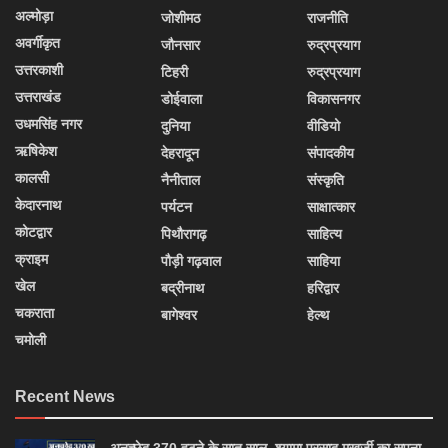
अल्मोड़ा
जोशीमठ
राजनीति
अवर्गीकृत
जौनसार
रुद्रप्रयाग
उत्तरकाशी
टिहरी
रुद्रप्रयाग
उत्तराखंड
डोईवाला
विकासनगर
उधमसिंह नगर
दुनिया
वीडियो
ऋषिकेश
देहरादून
संपादकीय
कालसी
नैनीताल
संस्कृति
केदारनाथ
पर्यटन
साक्षात्कार
कोटद्वार
पिथौरागढ़
साहित्य
क्राइम
पौड़ी गढ़वाल
साहिया
खेल
बद्रीनाथ
हरिद्वार
चकराता
बागेश्वर
हेल्थ
चमोली
Recent News