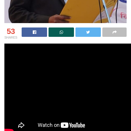
53
SHARES