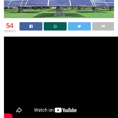
54
SHARES