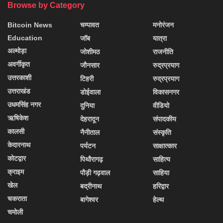
Browse by Category
Bitcoin News
चम्पावत
मनोरंजन
Education
जॉब
यात्रा
अल्मोड़ा
जोशीमठ
राजनीति
अवर्गीकृत
जौनसार
रुद्रप्रयाग
उत्तरकाशी
टिहरी
रुद्रप्रयाग
उत्तराखंड
डोईवाला
विकासनगर
उधमसिंह नगर
दुनिया
वीडियो
ऋषिकेश
देहरादून
संपादकीय
कालसी
नैनीताल
संस्कृति
केदारनाथ
पर्यटन
साक्षात्कार
कोटद्वार
पिथौरागढ़
साहित्य
क्राइम
पौड़ी गढ़वाल
साहिया
खेल
बद्रीनाथ
हरिद्वार
चकराता
बागेश्वर
हेल्थ
चमोली