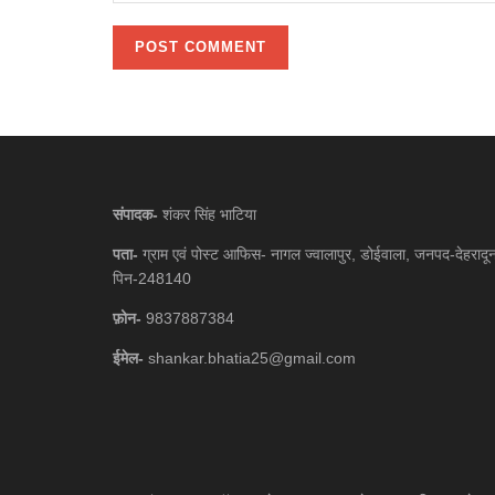
संपादक-
शंकर सिंह भाटिया
पता-
ग्राम एवं पोस्ट आफिस- नागल ज्वालापुर, डोईवाला, जनपद-देहरादू
पिन-248140
फ़ोन-
9837887384
ईमेल-
shankar.bhatia25@gmail.com