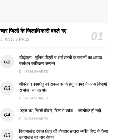
चार जिलों के जिलाधिकारी बदले गए
67718 SHARES
डोईवाला : पुलिस,पीएसी व आईआरबी के जवानों का आपदा
प्रबंधन प्रशिक्षण सम्पन्न
45786 SHARES
ऑपरेशन कामधेनु को सफल बनाये हेतु जनपद के अन्य विभागों
से मांगा गया सहयोग
38074 SHARES
ढहते घर, गिरती दीवारें, दिलों में खौफ… जोशीमठ ही नहीं
37453 SHARES
विकासखंड देवाल क्षेत्र की होनहार छात्रा ज्योति बिष्ट ने किया
उत्तराखंड का नाम रोशन