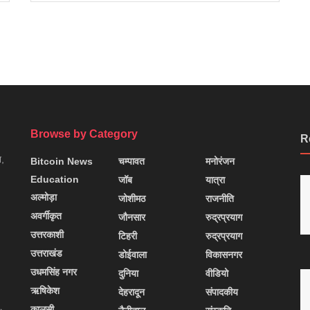
Browse by Category
R
न,
Bitcoin News
चम्पावत
मनोरंजन
Education
जॉब
यात्रा
अल्मोड़ा
जोशीमठ
राजनीति
अवर्गीकृत
जौनसार
रुद्रप्रयाग
उत्तरकाशी
टिहरी
रुद्रप्रयाग
उत्तराखंड
डोईवाला
विकासनगर
उधमसिंह नगर
दुनिया
वीडियो
ऋषिकेश
देहरादून
संपादकीय
कालसी