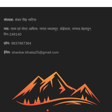
संपादक-
शंकर सिंह भाटिया
पता-
ग्राम एवं पोस्ट आफिस- नागल ज्वालापुर, डोईवाला, जनपद-देहरादून,
पिन-248140
फ़ोन-
9837887384
ईमेल-
shankar.bhatia25@gmail.com