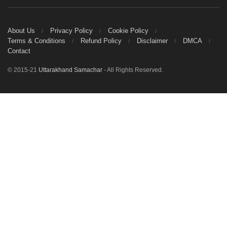
About Us
Privacy Policy
Cookie Policy
Terms & Conditions
Refund Policy
Disclaimer
DMCA
Contact
© 2015-21
Uttarakhand Samachar
- All Rights Reserved.