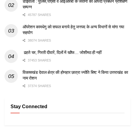
डोईवाला : पुलिस,पीएसी व आईआरबी के जवानों का आपदा प्रबंधन प्रशिक्षण
सम्पन्न
45787 SHARES
ऑपरेशन कामधेनु को सफल बनाये हेतु जनपद के अन्य विभागों से मांगा गया
सहयोग
38074 SHARES
ढहते घर, गिरती दीवारें, दिलों में खौफ… जोशीमठ ही नहीं
37453 SHARES
विकासखंड देवाल क्षेत्र की होनहार छात्रा ज्योति बिष्ट ने किया उत्तराखंड का
नाम रोशन
37374 SHARES
Stay Connected