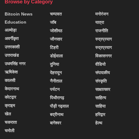
Browse by Category
Bitcoin News
चम्पावत
मनोरंजन
Education
जॉब
यात्रा
अल्मोड़ा
जोशीमठ
राजनीति
अवर्गीकृत
जौनसार
रुद्रप्रयाग
उत्तरकाशी
टिहरी
रुद्रप्रयाग
उत्तराखंड
डोईवाला
विकासनगर
उधमसिंह नगर
दुनिया
वीडियो
ऋषिकेश
देहरादून
संपादकीय
कालसी
नैनीताल
संस्कृति
केदारनाथ
पर्यटन
साक्षात्कार
कोटद्वार
पिथौरागढ़
साहित्य
क्राइम
पौड़ी गढ़वाल
साहिया
खेल
बद्रीनाथ
हरिद्वार
चकराता
बागेश्वर
हेल्थ
चमोली