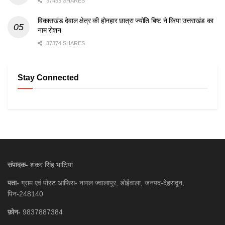
37453 SHARES
विकासखंड देवाल क्षेत्र की होनहार छात्रा ज्योति बिष्ट ने किया उत्तराखंड का
नाम रोशन
37374 SHARES
Stay Connected
संपादक-
शंकर सिंह भाटिया
पता-
ग्राम एवं पोस्ट आफिस- नागल ज्वालापुर, डोईवाला, जनपद-देहरादून,
पिन-248140
फ़ोन-
9837887384