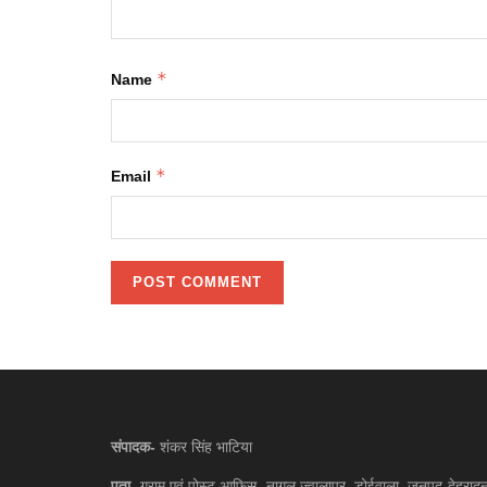
*
Name
*
Email
संपादक-
शंकर सिंह भाटिया
पता-
ग्राम एवं पोस्ट आफिस- नागल ज्वालापुर, डोईवाला, जनपद-देहरादू