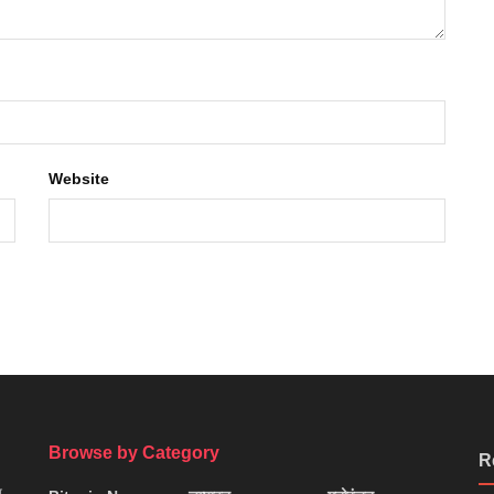
Website
Browse by Category
R
न,