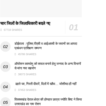
चार जिलों के जिलाधिकारी बदले गए
67718 SHARES
डोईवाला : पुलिस,पीएसी व आईआरबी के जवानों का आपदा
प्रबंधन प्रशिक्षण सम्पन्न
45786 SHARES
ऑपरेशन कामधेनु को सफल बनाये हेतु जनपद के अन्य विभागों
से मांगा गया सहयोग
38073 SHARES
ढहते घर, गिरती दीवारें, दिलों में खौफ… जोशीमठ ही नहीं
37453 SHARES
विकासखंड देवाल क्षेत्र की होनहार छात्रा ज्योति बिष्ट ने किया
उत्तराखंड का नाम रोशन