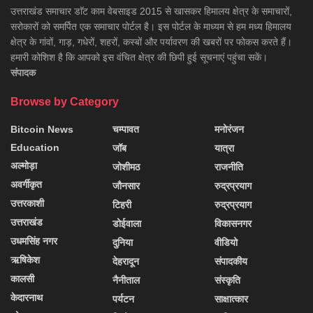
उत्तराखंड समाचार डाॅट काम वेबसाइड 2015 से खासकर हिमालय क्षेत्र के समाचारों,
सरोकारों को समर्पित एक समाचार पोर्टल है। इस पोर्टल के माध्यम से हम मध्य हिमालय
क्षेत्र के गांवों, गाड़, गधेरों, शहरों, कस्बों और पर्यावरण की खबरों पर फोकस करते हैं।
हमारी कोशिश है कि आपको इस वंचित क्षेत्र की छिपी हुई सूचनाएं पहुंचा सकें।
संपादक
Browse by Category
Bitcoin News
चम्पावत
मनोरंजन
Education
जॉब
यात्रा
अल्मोड़ा
जोशीमठ
राजनीति
अवर्गीकृत
जौनसार
रुद्रप्रयाग
उत्तरकाशी
टिहरी
रुद्रप्रयाग
उत्तराखंड
डोईवाला
विकासनगर
उधमसिंह नगर
दुनिया
वीडियो
ऋषिकेश
देहरादून
संपादकीय
कालसी
नैनीताल
संस्कृति
केदारनाथ
पर्यटन
साक्षात्कार