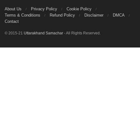
About Us
Privacy Policy
Cookie Policy
Terms & Conditions
Refund Policy
Disclaimer
DMCA
Contact
© 2015-21
Uttarakhand Samachar
- All Rights Reserved.