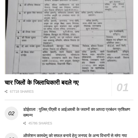
चार जिलों के जिलाधिकारी बदले गए
67718 SHARES
डोईवाला : पुलिस,पीएसी व आईआरबी के जवानों का आपदा प्रबंधन प्रशिक्षण
सम्पन्न
45786 SHARES
ऑपरेशन कामधेनु को सफल बनाये हेतु जनपद के अन्य विभागों से मांगा गया