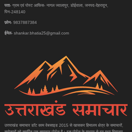
पता-
ग्राम एवं पोस्ट आफिस- नागल ज्वालापुर, डोईवाला, जनपद-देहरादून,
पिन-248140
फ़ोन-
9837887384
ईमेल-
shankar.bhatia25@gmail.com
उत्तराखंड समाचार डाॅट काम वेबसाइड 2015 से खासकर हिमालय क्षेत्र के समाचारों,
सरोकारों को समर्पित एक समाचार पोर्टल है। इस पोर्टल के माध्यम से हम मध्य हिमालय