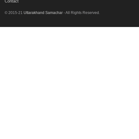
Contact
© 2015-21
Uttarakhand Samachar
- All Rights Reserved.