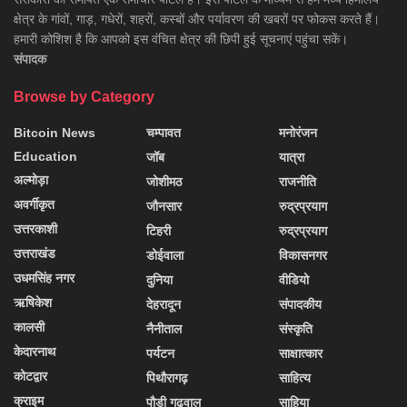
क्षेत्र के गांवों, गाड़, गधेरों, शहरों, कस्बों और पर्यावरण की खबरों पर फोकस करते हैं।
हमारी कोशिश है कि आपको इस वंचित क्षेत्र की छिपी हुई सूचनाएं पहुंचा सकें।
संपादक
Browse by Category
Bitcoin News
चम्पावत
मनोरंजन
Education
जॉब
यात्रा
अल्मोड़ा
जोशीमठ
राजनीति
अवर्गीकृत
जौनसार
रुद्रप्रयाग
उत्तरकाशी
टिहरी
रुद्रप्रयाग
उत्तराखंड
डोईवाला
विकासनगर
उधमसिंह नगर
दुनिया
वीडियो
ऋषिकेश
देहरादून
संपादकीय
कालसी
नैनीताल
संस्कृति
केदारनाथ
पर्यटन
साक्षात्कार
कोटद्वार
पिथौरागढ़
साहित्य
क्राइम
पौड़ी गढ़वाल
साहिया