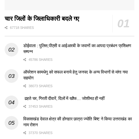
चार जिलों के जिलाधिकारी बदले गए
67718 SHARES
डोईवाला : पुलिस,पीएसी व आईआरबी के जवानों का आपदा प्रबंधन प्रशिक्षण
सम्पन्न
45786 SHARES
ऑपरेशन कामधेनु को सफल बनाये हेतु जनपद के अन्य विभागों से मांगा गया
सहयोग
38073 SHARES
ढहते घर, गिरती दीवारें, दिलों में खौफ… जोशीमठ ही नहीं
37453 SHARES
विकासखंड देवाल क्षेत्र की होनहार छात्रा ज्योति बिष्ट ने किया उत्तराखंड का
नाम रोशन
37370 SHARES