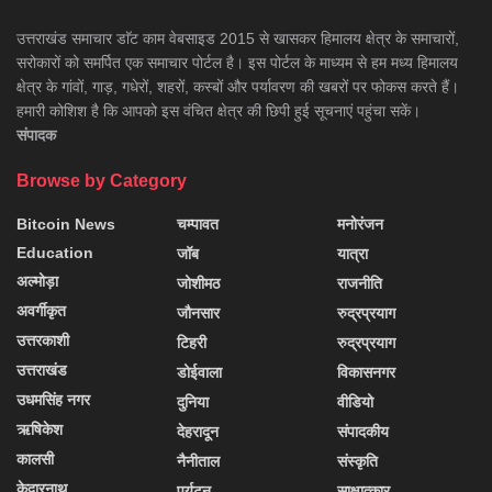
उत्तराखंड समाचार डाॅट काम वेबसाइड 2015 से खासकर हिमालय क्षेत्र के समाचारों,
सरोकारों को समर्पित एक समाचार पोर्टल है। इस पोर्टल के माध्यम से हम मध्य हिमालय
क्षेत्र के गांवों, गाड़, गधेरों, शहरों, कस्बों और पर्यावरण की खबरों पर फोकस करते हैं।
हमारी कोशिश है कि आपको इस वंचित क्षेत्र की छिपी हुई सूचनाएं पहुंचा सकें।
संपादक
Browse by Category
Bitcoin News
चम्पावत
मनोरंजन
Education
जॉब
यात्रा
अल्मोड़ा
जोशीमठ
राजनीति
अवर्गीकृत
जौनसार
रुद्रप्रयाग
उत्तरकाशी
टिहरी
रुद्रप्रयाग
उत्तराखंड
डोईवाला
विकासनगर
उधमसिंह नगर
दुनिया
वीडियो
ऋषिकेश
देहरादून
संपादकीय
कालसी
नैनीताल
संस्कृति
केदारनाथ
पर्यटन
साक्षात्कार