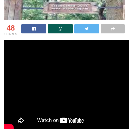
48
SHARES