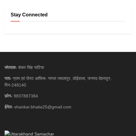
Stay Connected
संपादक-
शंकर सिंह भाटिया
पता-
ग्राम एवं पोस्ट आफिस- नागल ज्वालापुर, डोईवाला, जनपद-देहरादून,
पिन-248140
फ़ोन-
9837887384
ईमेल-
shankar.bhatia25@gmail.com