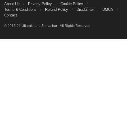
About Us
Privacy Policy
Cookie Policy
Terms & Conditions
Refund Policy
Disclaimer
DMCA
Contact
© 2015-21
Uttarakhand Samachar
- All Rights Reserved.