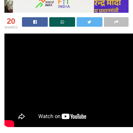
20
SHARES