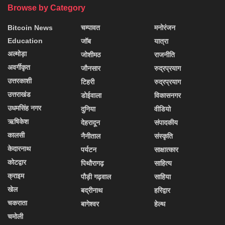
Browse by Category
Bitcoin News
चम्पावत
मनोरंजन
Education
जॉब
यात्रा
अल्मोड़ा
जोशीमठ
राजनीति
अवर्गीकृत
जौनसार
रुद्रप्रयाग
उत्तरकाशी
टिहरी
रुद्रप्रयाग
उत्तराखंड
डोईवाला
विकासनगर
उधमसिंह नगर
दुनिया
वीडियो
ऋषिकेश
देहरादून
संपादकीय
कालसी
नैनीताल
संस्कृति
केदारनाथ
पर्यटन
साक्षात्कार
कोटद्वार
पिथौरागढ़
साहित्य
क्राइम
पौड़ी गढ़वाल
साहिया
खेल
बद्रीनाथ
हरिद्वार
चकराता
बागेश्वर
हेल्थ
चमोली