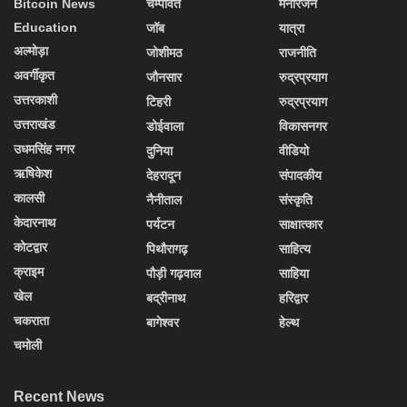
Bitcoin News
चम्पावत
मनोरंजन
Education
जॉब
यात्रा
अल्मोड़ा
जोशीमठ
राजनीति
अवर्गीकृत
जौनसार
रुद्रप्रयाग
उत्तरकाशी
टिहरी
रुद्रप्रयाग
उत्तराखंड
डोईवाला
विकासनगर
उधमसिंह नगर
दुनिया
वीडियो
ऋषिकेश
देहरादून
संपादकीय
कालसी
नैनीताल
संस्कृति
केदारनाथ
पर्यटन
साक्षात्कार
कोटद्वार
पिथौरागढ़
साहित्य
क्राइम
पौड़ी गढ़वाल
साहिया
खेल
बद्रीनाथ
हरिद्वार
चकराता
बागेश्वर
हेल्थ
चमोली
Recent News