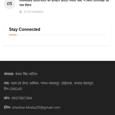
विकासखंड देवाल क्षेत्र की होनहार छात्रा ज्योति बिष्ट ने किया उत्तराखंड का
नाम रोशन
37374 SHARES
Stay Connected
संपादक-
शंकर सिंह भाटिया
पता-
ग्राम एवं पोस्ट आफिस- नागल ज्वालापुर, डोईवाला, जनपद-देहरादून,
पिन-248140
फ़ोन-
9837887384
ईमेल-
shankar.bhatia25@gmail.com