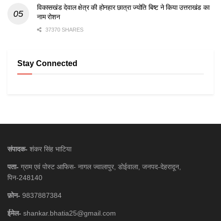
विकासखंड देवाल क्षेत्र की होनहार छात्रा ज्योति बिष्ट ने किया उत्तराखंड का
नाम रोशन
37370 SHARES
Stay Connected
संपादक-
शंकर सिंह भाटिया
पता-
ग्राम एवं पोस्ट आफिस- नागल ज्वालापुर, डोईवाला, जनपद-देहरादून,
पिन-248140
फ़ोन-
9837887384
ईमेल-
shankar.bhatia25@gmail.com