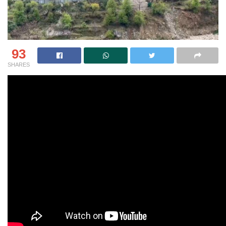
93
SHARES