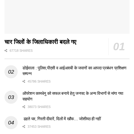
चार जिलों के जिलाधिकारी बदले गए
67718 SHARES
डोईवाला : पुलिस,पीएसी व आईआरबी के जवानों का आपदा प्रबंधन प्रशिक्षण
सम्पन्न
45786 SHARES
ऑपरेशन कामधेनु को सफल बनाये हेतु जनपद के अन्य विभागों से मांगा गया
सहयोग
38073 SHARES
ढहते घर, गिरती दीवारें, दिलों में खौफ… जोशीमठ ही नहीं
37453 SHARES