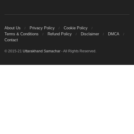
About Us
Privacy Policy
Cookie Policy
Terms & Conditions
Refund Policy
Disclaimer
DMCA
Contact
© 2015-21
Uttarakhand Samachar
- All Rights Reserved.