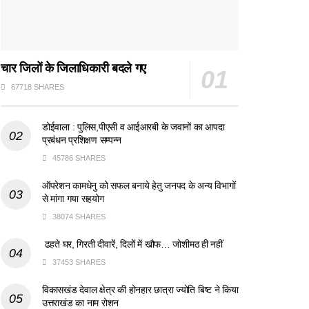
चार जिलों के जिलाधिकारी बदले गए
67718 SHARES
डोईवाला : पुलिस,पीएसी व आईआरबी के जवानों का आपदा
प्रबंधन प्रशिक्षण सम्पन्न
45786 SHARES
ऑपरेशन कामधेनु को सफल बनाये हेतु जनपद के अन्य विभागों
से मांगा गया सहयोग
38074 SHARES
ढहते घर, गिरती दीवारें, दिलों में खौफ… जोशीमठ ही नहीं
37453 SHARES
विकासखंड देवाल क्षेत्र की होनहार छात्रा ज्योति बिष्ट ने किया
उत्तराखंड का नाम रोशन