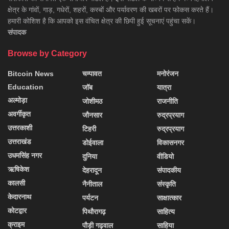
क्षेत्र के गांवों, गाड़, गधेरों, शहरों, कस्बों और पर्यावरण की खबरों पर फोकस करते हैं।
हमारी कोशिश है कि आपको इस वंचित क्षेत्र की छिपी हुई सूचनाएं पहुंचा सकें।
संपादक
Browse by Category
Bitcoin News
चम्पावत
मनोरंजन
Education
जॉब
यात्रा
अल्मोड़ा
जोशीमठ
राजनीति
अवर्गीकृत
जौनसार
रुद्रप्रयाग
उत्तरकाशी
टिहरी
रुद्रप्रयाग
उत्तराखंड
डोईवाला
विकासनगर
उधमसिंह नगर
दुनिया
वीडियो
ऋषिकेश
देहरादून
संपादकीय
कालसी
नैनीताल
संस्कृति
केदारनाथ
पर्यटन
साक्षात्कार
कोटद्वार
पिथौरागढ़
साहित्य
क्राइम
पौड़ी गढ़वाल
साहिया