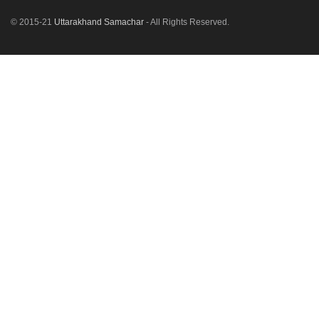
© 2015-21
Uttarakhand Samachar
- All Rights Reserved.