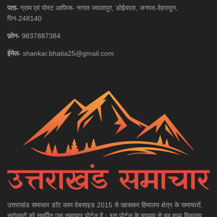
पता-
ग्राम एवं पोस्ट आफिस- नागल ज्वालापुर, डोईवाला, जनपद-देहरादून,
पिन-248140
फ़ोन-
9837887384
ईमेल-
shankar.bhatia25@gmail.com
उत्तराखंड समाचार डाॅट काम वेबसाइड 2015 से खासकर हिमालय क्षेत्र के समाचारों,
सरोकारों को समर्पित एक समाचार पोर्टल है। इस पोर्टल के माध्यम से हम मध्य हिमालय