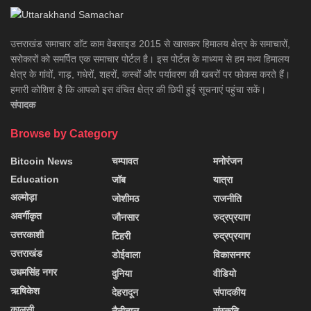
उत्तराखंड समाचार डाॅट काम वेबसाइड 2015 से खासकर हिमालय क्षेत्र के समाचारों,
सरोकारों को समर्पित एक समाचार पोर्टल है। इस पोर्टल के माध्यम से हम मध्य हिमालय
क्षेत्र के गांवों, गाड़, गधेरों, शहरों, कस्बों और पर्यावरण की खबरों पर फोकस करते हैं।
हमारी कोशिश है कि आपको इस वंचित क्षेत्र की छिपी हुई सूचनाएं पहुंचा सकें।
संपादक
Browse by Category
Bitcoin News
चम्पावत
मनोरंजन
Education
जॉब
यात्रा
अल्मोड़ा
जोशीमठ
राजनीति
अवर्गीकृत
जौनसार
रुद्रप्रयाग
उत्तरकाशी
टिहरी
रुद्रप्रयाग
उत्तराखंड
डोईवाला
विकासनगर
उधमसिंह नगर
दुनिया
वीडियो
ऋषिकेश
देहरादून
संपादकीय
कालसी
नैनीताल
संस्कृति