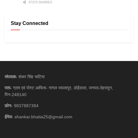
37370 SHARES
Stay Connected
संपादक-
शंकर सिंह भाटिया
पता-
ग्राम एवं पोस्ट आफिस- नागल ज्वालापुर, डोईवाला, जनपद-देहरादून,
पिन-248140
फ़ोन-
9837887384
ईमेल-
shankar.bhatia25@gmail.com