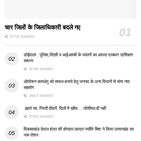
चार जिलों के जिलाधिकारी बदले गए
67718 SHARES
डोईवाला : पुलिस,पीएसी व आईआरबी के जवानों का आपदा प्रबंधन प्रशिक्षण
सम्पन्न
45786 SHARES
ऑपरेशन कामधेनु को सफल बनाये हेतु जनपद के अन्य विभागों से मांगा गया
सहयोग
38073 SHARES
ढहते घर, गिरती दीवारें, दिलों में खौफ… जोशीमठ ही नहीं
37453 SHARES
विकासखंड देवाल क्षेत्र की होनहार छात्रा ज्योति बिष्ट ने किया उत्तराखंड का
नाम रोशन