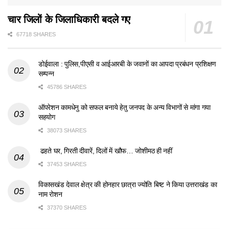
चार जिलों के जिलाधिकारी बदले गए
67718 SHARES
डोईवाला : पुलिस,पीएसी व आईआरबी के जवानों का आपदा प्रबंधन प्रशिक्षण
सम्पन्न
45786 SHARES
ऑपरेशन कामधेनु को सफल बनाये हेतु जनपद के अन्य विभागों से मांगा गया
सहयोग
38073 SHARES
ढहते घर, गिरती दीवारें, दिलों में खौफ… जोशीमठ ही नहीं
37453 SHARES
विकासखंड देवाल क्षेत्र की होनहार छात्रा ज्योति बिष्ट ने किया उत्तराखंड का
नाम रोशन
37370 SHARES