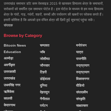
उत्तराखंड समाचार डाॅट काम वेबसाइड 2015 से खासकर हिमालय क्षेत्र के समाचारों,
सरोकारों को समर्पित एक समाचार पोर्टल है। इस पोर्टल के माध्यम से हम मध्य हिमालय
क्षेत्र के गांवों, गाड़, गधेरों, शहरों, कस्बों और पर्यावरण की खबरों पर फोकस करते हैं।
हमारी कोशिश है कि आपको इस वंचित क्षेत्र की छिपी हुई सूचनाएं पहुंचा सकें।
संपादक
Browse by Category
Bitcoin News
चम्पावत
मनोरंजन
Education
जॉब
यात्रा
अल्मोड़ा
जोशीमठ
राजनीति
अवर्गीकृत
जौनसार
रुद्रप्रयाग
उत्तरकाशी
टिहरी
रुद्रप्रयाग
उत्तराखंड
डोईवाला
विकासनगर
उधमसिंह नगर
दुनिया
वीडियो
ऋषिकेश
देहरादून
संपादकीय
कालसी
नैनीताल
संस्कृति
केदारनाथ
पर्यटन
साक्षात्कार