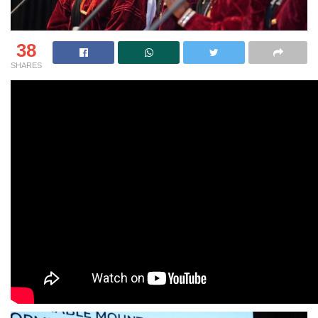
38
SHARES