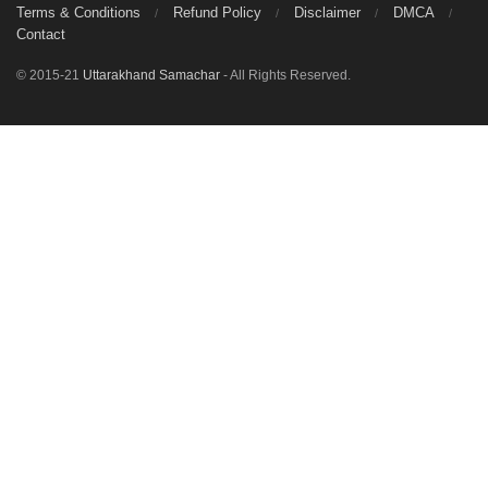
Terms & Conditions
Refund Policy
Disclaimer
DMCA
Contact
© 2015-21
Uttarakhand Samachar
- All Rights Reserved.