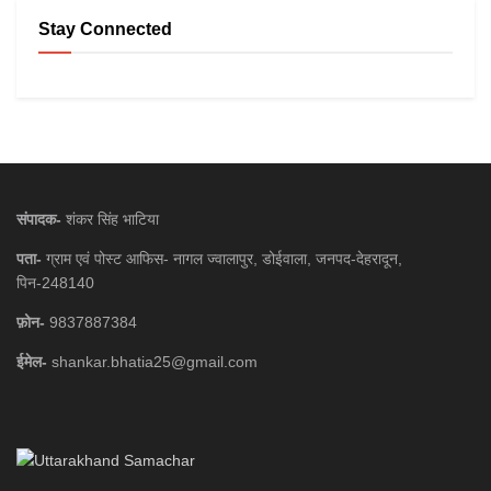
Stay Connected
संपादक-
शंकर सिंह भाटिया
पता-
ग्राम एवं पोस्ट आफिस- नागल ज्वालापुर, डोईवाला, जनपद-देहरादून,
पिन-248140
फ़ोन-
9837887384
ईमेल-
shankar.bhatia25@gmail.com