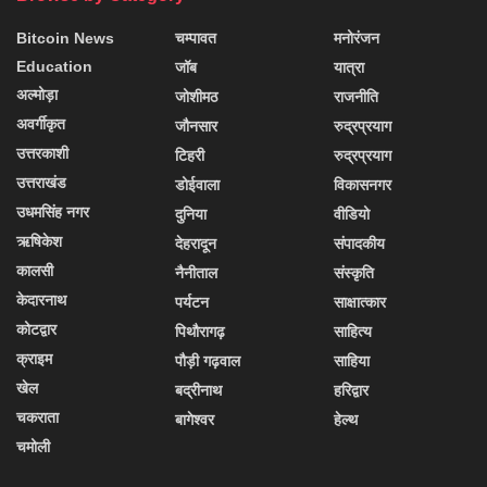
Bitcoin News
चम्पावत
मनोरंजन
Education
जॉब
यात्रा
अल्मोड़ा
जोशीमठ
राजनीति
अवर्गीकृत
जौनसार
रुद्रप्रयाग
उत्तरकाशी
टिहरी
रुद्रप्रयाग
उत्तराखंड
डोईवाला
विकासनगर
उधमसिंह नगर
दुनिया
वीडियो
ऋषिकेश
देहरादून
संपादकीय
कालसी
नैनीताल
संस्कृति
केदारनाथ
पर्यटन
साक्षात्कार
कोटद्वार
पिथौरागढ़
साहित्य
क्राइम
पौड़ी गढ़वाल
साहिया
खेल
बद्रीनाथ
हरिद्वार
चकराता
बागेश्वर
हेल्थ
चमोली