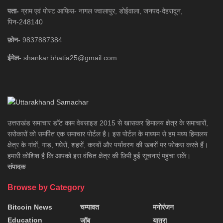
पता-
ग्राम एवं पोस्ट आफिस- नागल ज्वालापुर, डोईवाला, जनपद-देहरादून,
पिन-248140
फ़ोन-
9837887384
ईमेल-
shankar.bhatia25@gmail.com
उत्तराखंड समाचार डाॅट काम वेबसाइड 2015 से खासकर हिमालय क्षेत्र के समाचारों,
सरोकारों को समर्पित एक समाचार पोर्टल है। इस पोर्टल के माध्यम से हम मध्य हिमालय
क्षेत्र के गांवों, गाड़, गधेरों, शहरों, कस्बों और पर्यावरण की खबरों पर फोकस करते हैं।
हमारी कोशिश है कि आपको इस वंचित क्षेत्र की छिपी हुई सूचनाएं पहुंचा सकें।
संपादक
Browse by Category
Bitcoin News
चम्पावत
मनोरंजन
Education
जॉब
यात्रा