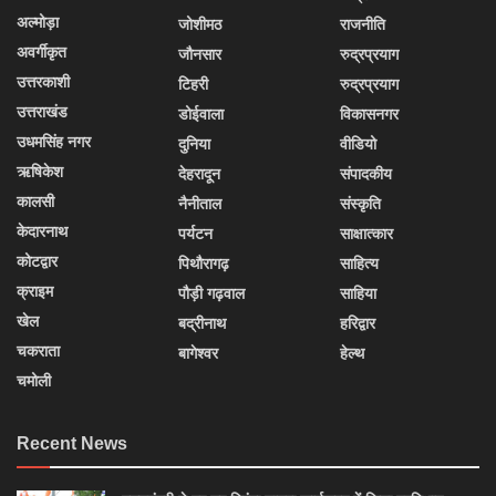
अल्मोड़ा
जोशीमठ
राजनीति
अवर्गीकृत
जौनसार
रुद्रप्रयाग
उत्तरकाशी
टिहरी
रुद्रप्रयाग
उत्तराखंड
डोईवाला
विकासनगर
उधमसिंह नगर
दुनिया
वीडियो
ऋषिकेश
देहरादून
संपादकीय
कालसी
नैनीताल
संस्कृति
केदारनाथ
पर्यटन
साक्षात्कार
कोटद्वार
पिथौरागढ़
साहित्य
क्राइम
पौड़ी गढ़वाल
साहिया
खेल
बद्रीनाथ
हरिद्वार
चकराता
बागेश्वर
हेल्थ
चमोली
Recent News