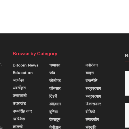
Browse by Category
R
न,
Bitcoin News
चम्पावत
मनोरंजन
Education
जॉब
यात्रा
अल्मोड़ा
जोशीमठ
राजनीति
अवर्गीकृत
जौनसार
रुद्रप्रयाग
उत्तरकाशी
टिहरी
रुद्रप्रयाग
उत्तराखंड
डोईवाला
विकासनगर
उधमसिंह नगर
दुनिया
वीडियो
ऋषिकेश
देहरादून
संपादकीय
कालसी
नैनीताल
संस्कृति
के