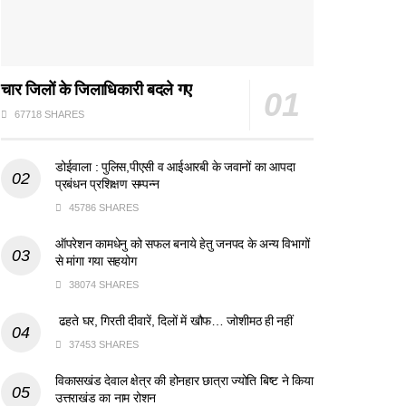
चार जिलों के जिलाधिकारी बदले गए
67718 SHARES
डोईवाला : पुलिस,पीएसी व आईआरबी के जवानों का आपदा
प्रबंधन प्रशिक्षण सम्पन्न
45786 SHARES
ऑपरेशन कामधेनु को सफल बनाये हेतु जनपद के अन्य विभागों
से मांगा गया सहयोग
38074 SHARES
ढहते घर, गिरती दीवारें, दिलों में खौफ… जोशीमठ ही नहीं
37453 SHARES
विकासखंड देवाल क्षेत्र की होनहार छात्रा ज्योति बिष्ट ने किया
उत्तराखंड का नाम रोशन