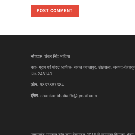
संपादक-
शंकर सिंह भाटिया
पता-
ग्राम एवं पोस्ट आफिस- नागल ज्वालापुर, डोईवाला, जनपद-देहरादू
पिन-248140
फ़ोन-
9837887384
ईमेल-
shankar.bhatia25@gmail.com
उत्तराखंड समाचार डाॅट काम वेबसाइड 2015 से खासकर हिमालय क्षेत्र 