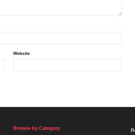
Website
Browse by Category
R