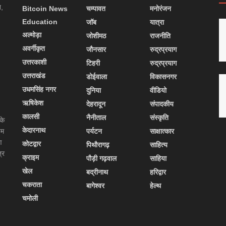
न,
Bitcoin News
चम्पावत
मनोरंजन
Education
जॉब
यात्रा
अल्मोड़ा
जोशीमठ
राजनीति
अवर्गीकृत
जौनसार
रुद्रप्रयाग
उत्तरकाशी
टिहरी
रुद्रप्रयाग
उत्तराखंड
डोईवाला
विकासनगर
उधमसिंह नगर
दुनिया
वीडियो
ऋषिकेश
देहरादून
संपादकीय
कालसी
नैनीताल
संस्कृति
के
केदारनाथ
यम
पर्यटन
साक्षात्कार
ण
कोटद्वार
पिथौरागढ़
साहित्य
्र
क्राइम
पौड़ी गढ़वाल
साहिया
खेल
बद्रीनाथ
हरिद्वार
चकराता
बागेश्वर
हेल्थ
चमोली