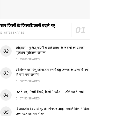
चार जिलों के जिलाधिकारी बदले गए
67718 SHARES
डोईवाला : पुलिस,पीएसी व आईआरबी के जवानों का आपदा
प्रबंधन प्रशिक्षण सम्पन्न
45786 SHARES
ऑपरेशन कामधेनु को सफल बनाये हेतु जनपद के अन्य विभागों
से मांगा गया सहयोग
38073 SHARES
ढहते घर, गिरती दीवारें, दिलों में खौफ… जोशीमठ ही नहीं
37453 SHARES
विकासखंड देवाल क्षेत्र की होनहार छात्रा ज्योति बिष्ट ने किया
उत्तराखंड का नाम रोशन