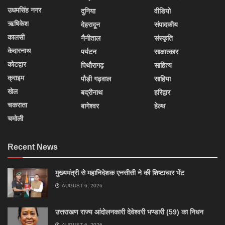
उधमसिंह नगर
दुनिया
वीडियो
ऋषिकेश
देहरादून
संपादकीय
कालसी
नैनीताल
संस्कृति
केदारनाथ
पर्यटन
साक्षात्कार
कोटद्वार
पिथौरागढ़
साहित्य
क्राइम
पौड़ी गढ़वाल
साहिया
खेल
बद्रीनाथ
हरिद्वार
चकराता
बागेश्वर
हेल्थ
चमोली
Recent News
मुख्यमंत्री से महानिदेशक एनसीसी ने की शिष्टाचार भेंट
AUGUST 6, 2026
उत्तराखण राज्य आंदोलनकारी देवेश्वरी भण्डारी (59) का निधन
AUGUST 6, 2026