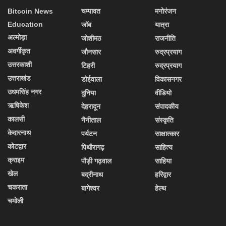
Bitcoin News
चम्पावत
मनोरंजन
Education
जॉब
यात्रा
अल्मोड़ा
जोशीमठ
राजनीति
अवर्गीकृत
जौनसार
रुद्रप्रयाग
उत्तरकाशी
टिहरी
रुद्रप्रयाग
उत्तराखंड
डोईवाला
विकासनगर
उधमसिंह नगर
दुनिया
वीडियो
ऋषिकेश
देहरादून
संपादकीय
कालसी
नैनीताल
संस्कृति
केदारनाथ
पर्यटन
साक्षात्कार
कोटद्वार
पिथौरागढ़
साहित्य
क्राइम
पौड़ी गढ़वाल
साहिया
खेल
बद्रीनाथ
हरिद्वार
चकराता
बागेश्वर
हेल्थ
चमोली