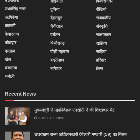
उत्तराखंड
डोईवाला
विकासनगर
उधमसिंह नगर
दुनिया
वीडियो
ऋषिकेश
देहरादून
संपादकीय
कालसी
नैनीताल
संस्कृति
केदारनाथ
पर्यटन
साक्षात्कार
कोटद्वार
पिथौरागढ़
साहित्य
क्राइम
पौड़ी गढ़वाल
साहिया
खेल
बद्रीनाथ
हरिद्वार
चकराता
बागेश्वर
हेल्थ
चमोली
Recent News
मुख्यमंत्री से महानिदेशक एनसीसी ने की शिष्टाचार भेंट
AUGUST 6, 2026
उत्तराखण राज्य आंदोलनकारी देवेश्वरी भण्डारी (59) का निधन