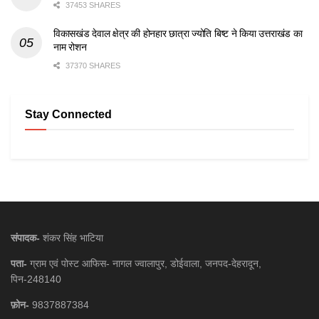
37453 SHARES
विकासखंड देवाल क्षेत्र की होनहार छात्रा ज्योति बिष्ट ने किया उत्तराखंड का
नाम रोशन
37370 SHARES
Stay Connected
संपादक-
शंकर सिंह भाटिया
पता-
ग्राम एवं पोस्ट आफिस- नागल ज्वालापुर, डोईवाला, जनपद-देहरादून,
पिन-248140
फ़ोन-
9837887384