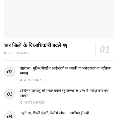
चार जिलों के जिलाधिकारी बदले गए
67718 SHARES
डोईवाला : पुलिस,पीएसी व आईआरबी के जवानों का आपदा प्रबंधन प्रशिक्षण
सम्पन्न
45786 SHARES
ऑपरेशन कामधेनु को सफल बनाये हेतु जनपद के अन्य विभागों से मांगा गया
सहयोग
38073 SHARES
ढहते घर, गिरती दीवारें, दिलों में खौफ… जोशीमठ ही नहीं