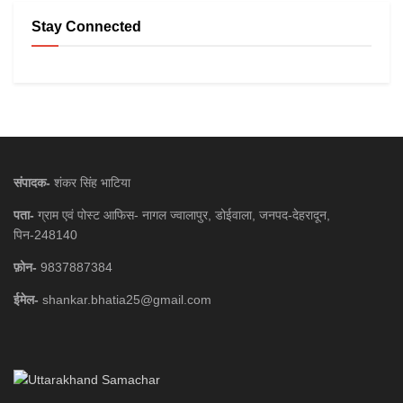
Stay Connected
संपादक-
शंकर सिंह भाटिया
पता-
ग्राम एवं पोस्ट आफिस- नागल ज्वालापुर, डोईवाला, जनपद-देहरादून,
पिन-248140
फ़ोन-
9837887384
ईमेल-
shankar.bhatia25@gmail.com