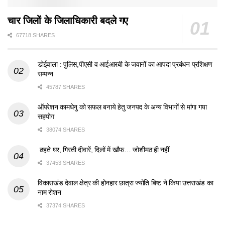
चार जिलों के जिलाधिकारी बदले गए
67718 SHARES
डोईवाला : पुलिस,पीएसी व आईआरबी के जवानों का आपदा प्रबंधन प्रशिक्षण
सम्पन्न
45787 SHARES
ऑपरेशन कामधेनु को सफल बनाये हेतु जनपद के अन्य विभागों से मांगा गया
सहयोग
38074 SHARES
ढहते घर, गिरती दीवारें, दिलों में खौफ… जोशीमठ ही नहीं
37453 SHARES
विकासखंड देवाल क्षेत्र की होनहार छात्रा ज्योति बिष्ट ने किया उत्तराखंड का
नाम रोशन
37374 SHARES