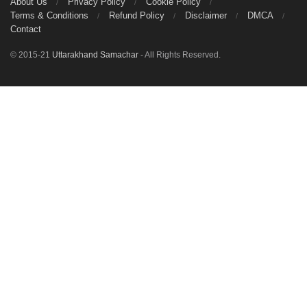
About Us
Privacy Policy
Cookie Policy
Terms & Conditions
Refund Policy
Disclaimer
DMCA
Contact
© 2015-21
Uttarakhand Samachar
- All Rights Reserved.