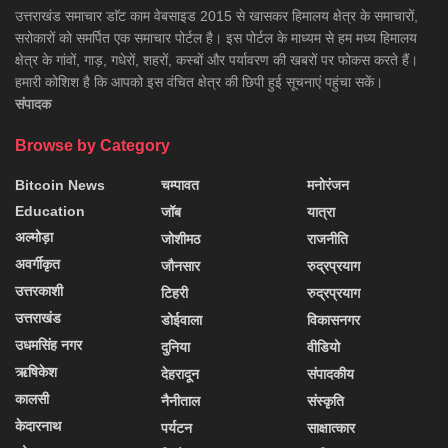
उत्तराखंड समाचार डाॅट काम वेबसाइड 2015 से खासकर हिमालय क्षेत्र के समाचारों,
सरोकारों को समर्पित एक समाचार पोर्टल है। इस पोर्टल के माध्यम से हम मध्य हिमालय
क्षेत्र के गांवों, गाड़, गधेरों, शहरों, कस्बों और पर्यावरण की खबरों पर फोकस करते हैं।
हमारी कोशिश है कि आपको इस वंचित क्षेत्र की छिपी हुई सूचनाएं पहुंचा सकें।
संपादक
Browse by Category
Bitcoin News
चम्पावत
मनोरंजन
Education
जॉब
यात्रा
अल्मोड़ा
जोशीमठ
राजनीति
अवर्गीकृत
जौनसार
रुद्रप्रयाग
उत्तरकाशी
टिहरी
रुद्रप्रयाग
उत्तराखंड
डोईवाला
विकासनगर
उधमसिंह नगर
दुनिया
वीडियो
ऋषिकेश
देहरादून
संपादकीय
कालसी
नैनीताल
संस्कृति
केदारनाथ
पर्यटन
साक्षात्कार