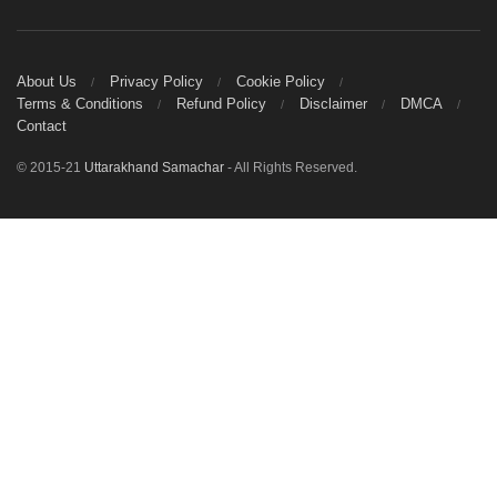
About Us
Privacy Policy
Cookie Policy
Terms & Conditions
Refund Policy
Disclaimer
DMCA
Contact
© 2015-21
Uttarakhand Samachar
- All Rights Reserved.