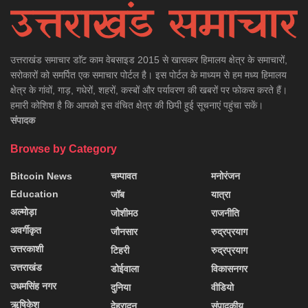
उत्तराखंड समाचार डाॅट काम वेबसाइड 2015 से खासकर हिमालय क्षेत्र के समाचारों,
सरोकारों को समर्पित एक समाचार पोर्टल है। इस पोर्टल के माध्यम से हम मध्य हिमालय
क्षेत्र के गांवों, गाड़, गधेरों, शहरों, कस्बों और पर्यावरण की खबरों पर फोकस करते हैं।
हमारी कोशिश है कि आपको इस वंचित क्षेत्र की छिपी हुई सूचनाएं पहुंचा सकें।
संपादक
Browse by Category
Bitcoin News
चम्पावत
मनोरंजन
Education
जॉब
यात्रा
अल्मोड़ा
जोशीमठ
राजनीति
अवर्गीकृत
जौनसार
रुद्रप्रयाग
उत्तरकाशी
टिहरी
रुद्रप्रयाग
उत्तराखंड
डोईवाला
विकासनगर
उधमसिंह नगर
दुनिया
वीडियो
ऋषिकेश
देहरादून
संपादकीय