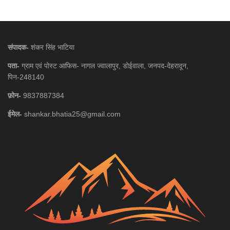
संपादक-
शंकर सिंह भाटिया
पता-
ग्राम एवं पोस्ट आफिस- नागल ज्वालापुर, डोईवाला, जनपद-देहरादून,
पिन-248140
फ़ोन-
9837887384
ईमेल-
shankar.bhatia25@gmail.com