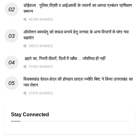
डोईवाला : पुलिस,पीएसी व आईआरबी के जवानों का आपदा प्रबंधन प्रशिक्षण
सम्पन्न
45786 SHARES
ऑपरेशन कामधेनु को सफल बनाये हेतु जनपद के अन्य विभागों से मांगा गया
सहयोग
38073 SHARES
ढहते घर, गिरती दीवारें, दिलों में खौफ… जोशीमठ ही नहीं
37453 SHARES
विकासखंड देवाल क्षेत्र की होनहार छात्रा ज्योति बिष्ट ने किया उत्तराखंड का
नाम रोशन
37370 SHARES
Stay Connected